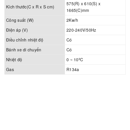
575(R) x 610(S) x
Kích thước(C x R x S cm)
1665(C)mm
Công suất (W)
2Kw/h
Điện áp (V)
220-240V/50Hz
Điều chỉnh nhiệt độ
Có
Bánh xe di chuyển
Có
Nhiệt độ
0 ~ 10ºC
Gas
R134a