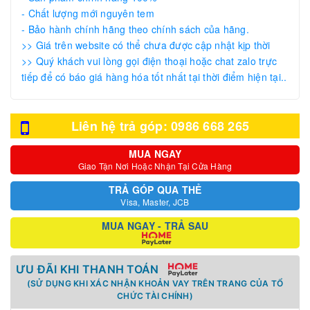
- Chất lượng mới nguyên tem
- Bảo hành chính hãng theo chính sách của hãng.
>> Giá trên website có thể chưa được cập nhật kịp thời
>> Quý khách vui lòng gọi điện thoại hoặc chat zalo trực
tiếp để có báo giá hàng hóa tốt nhất tại thời điểm hiện tại..
Liên hệ trả góp: 0986 668 265
MUA NGAY
Giao Tận Nơi Hoặc Nhận Tại Cửa Hàng
TRẢ GÓP QUA THẺ
Visa, Master, JCB
MUA NGAY - TRẢ SAU
ƯU ĐÃI KHI THANH TOÁN
(SỬ DỤNG KHI XÁC NHẬN KHOẢN VAY TRÊN TRANG CỦA TỔ
CHỨC TÀI CHÍNH)