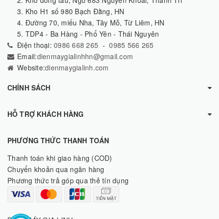
2. Kho đóng tàu, Ngõ 683 Nguyễn Khoái, Thanh Trì
3. Kho H1 số 980 Bạch Đằng, HN
4. Đường 70, miếu Nha, Tây Mỗ, Từ Liêm, HN
5. TDP4 - Ba Hàng - Phổ Yên - Thái Nguyên
Điện thoại:
0986 668 265
-
0985 566 265
Email:
dienmaygialinhhn@gmail.com
Website:
dienmaygialinh.com
CHÍNH SÁCH
HỖ TRỢ KHÁCH HÀNG
PHƯƠNG THỨC THANH TOÁN
Thanh toán khi giao hàng (COD)
Chuyển khoản qua ngân hàng
Phương thức trả góp qua thẻ tín dụng