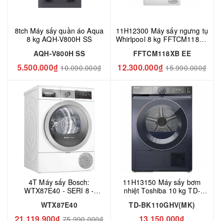
8tch Máy sấy quần áo Aqua
11H12300 Máy sấy ngưng tụ
8 kg AQH-V800H SS
Whirlpool 8 kg FFTCM118XB
EE
AQH-V800H SS
FFTCM118XB EE
5.500.000₫
12.300.000₫
10.090.000₫
15.990.000₫
4T Máy sấy Bosch:
11H13150 Máy sấy bơm
WTX87E40 - SERI 8 -
nhiệt Toshiba 10 kg TD-
Poland
BK110GHV(MK)
WTX87E40
TD-BK110GHV(MK)
21.119.900₫
13.150.000₫
75.990.000₫