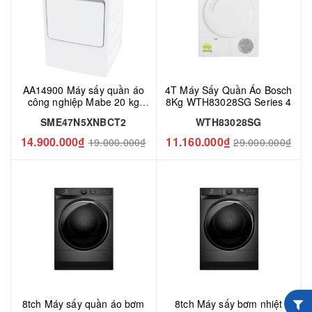
AA14900 Máy sấy quần áo
4T Máy Sấy Quần Áo Bosch
công nghiệp Mabe 20 kg
8Kg WTH83028SG Series 4
SME47N5XNBCT2
SME47N5XNBCT2
WTH83028SG
14.900.000₫
11.160.000₫
19.000.000₫
29.000.000₫
8tch Máy sấy quần áo bơm
8tch Máy sấy bơm nhiệt