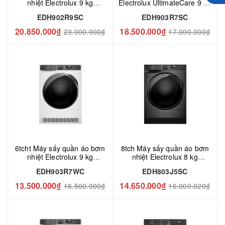
nhiệt Electrolux 9 kg
Electrolux UltimateCare 9 kg
EDH902R9SC
EDH903R7SC
EDH902R9SC
EDH903R7SC
20.850.000₫
18.500.000₫
23.000.000₫
17.000.000₫
6tcht Máy sấy quần áo bơm
8tch Máy sấy quần áo bơm
nhiệt Electrolux 9 kg
nhiệt Electrolux 8 kg
EDH903R7WC
EDH803J5SC
EDH903R7WC
EDH803J5SC
13.500.000₫
14.650.000₫
16.500.000₫
16.000.020₫