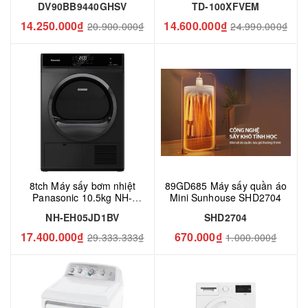
DV90BB9440GHSV
TD-100XFVEM
14.250.000₫
14.600.000₫
20.900.000₫
24.990.000₫
8tch Máy sấy bơm nhiệt
89GD685 Máy sấy quần áo
Panasonic 10.5kg NH-
Mini Sunhouse SHD2704
EH05JD1BV
NH-EH05JD1BV
SHD2704
17.400.000₫
670.000₫
29.333.333₫
1.000.000₫