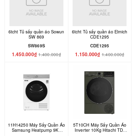
6tcht Tủ sấy quần áo Sowun
6tcht Tủ sấy quần áo Elmich
SW 869
CDE1295
SW869S
CDE1295
1.450.000₫
1.150.000₫
1.400.000₫
1.400.000₫
11H14250 Máy Sấy Quần Áo
5T10CH Máy Sấy Quần Áo
Samsung Heatpump 9Kg
Inverter 10Kg Hitachi TD-
DV90BB9440GHSV
100XFVEM