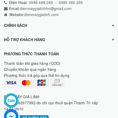
Điện thoại:
0986 668 265
-
0985 566 265
Email:
dienmaygialinhhn@gmail.com
Website:
dienmaygialinh.com
CHÍNH SÁCH
HỖ TRỢ KHÁCH HÀNG
PHƯƠNG THỨC THANH TOÁN
Thanh toán khi giao hàng (COD)
Chuyển khoản qua ngân hàng
Phương thức trả góp qua thẻ tín dụng
ĐIỆN MÁY GIA LINH
MST: 8062977992 do chi cục thuế quận Thanh Trì cấp
14/01/2010