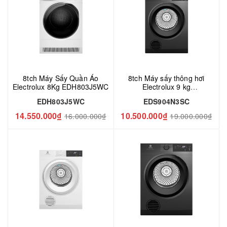
8tch Máy Sấy Quần Áo
8tch Máy sấy thông hơi
Electrolux 8Kg EDH803J5WC
Electrolux 9 kg
EDS904N3SC
EDH803J5WC
EDS904N3SC
14.550.000₫
10.500.000₫
16.000.000₫
19.000.000₫