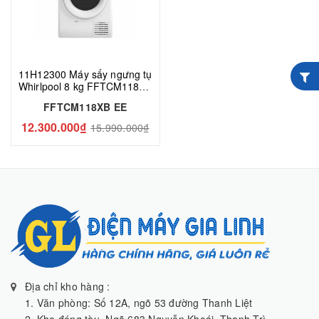
11H12300 Máy sấy ngưng tụ
Whirlpool 8 kg FFTCM118XB
EE
FFTCM118XB EE
12.300.000₫
15.990.000₫
Địa chỉ kho hàng :
1. Văn phòng: Số 12A, ngõ 53 đường Thanh Liệt