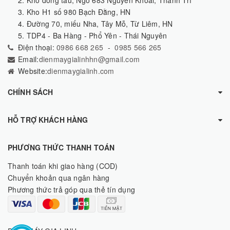
2. Kho đóng tàu, Ngõ 683 Nguyễn Khoái, Thanh Trì
3. Kho H1 số 980 Bạch Đằng, HN
4. Đường 70, miếu Nha, Tây Mỗ, Từ Liêm, HN
5. TDP4 - Ba Hàng - Phổ Yên - Thái Nguyên
Điện thoại:
0986 668 265
-
0985 566 265
Email:
dienmaygialinhhn@gmail.com
Website:
dienmaygialinh.com
CHÍNH SÁCH
HỖ TRỢ KHÁCH HÀNG
PHƯƠNG THỨC THANH TOÁN
Thanh toán khi giao hàng (COD)
Chuyển khoản qua ngân hàng
Phương thức trả góp qua thẻ tín dụng