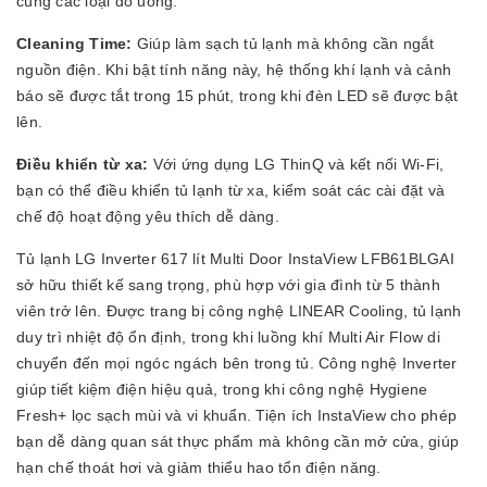
cùng các loại đồ uống.
Cleaning Time:
Giúp làm sạch tủ lạnh mà không cần ngắt
nguồn điện. Khi bật tính năng này, hệ thống khí lạnh và cảnh
báo sẽ được tắt trong 15 phút, trong khi đèn LED sẽ được bật
lên.
Điều khiển từ xa:
Với ứng dụng LG ThinQ và kết nối Wi-Fi,
bạn có thể điều khiển tủ lạnh từ xa, kiểm soát các cài đặt và
chế độ hoạt động yêu thích dễ dàng.
Tủ lạnh LG Inverter 617 lít Multi Door InstaView LFB61BLGAI
sở hữu thiết kế sang trọng, phù hợp với gia đình từ 5 thành
viên trở lên. Được trang bị công nghệ LINEAR Cooling, tủ lạnh
duy trì nhiệt độ ổn định, trong khi luồng khí Multi Air Flow di
chuyển đến mọi ngóc ngách bên trong tủ. Công nghệ Inverter
giúp tiết kiệm điện hiệu quả, trong khi công nghệ Hygiene
Fresh+ lọc sạch mùi và vi khuẩn. Tiện ích InstaView cho phép
bạn dễ dàng quan sát thực phẩm mà không cần mở cửa, giúp
hạn chế thoát hơi và giảm thiểu hao tổn điện năng.