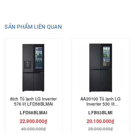
SẢN PHẨM LIÊN QUAN
8tch Tủ lạnh LG Inverter
AA20100 Tủ lạnh LG
576 lít LFD58BLMAI
Inverter 530 lít
LFB53BLMI
LFD58BLMAI
LFB53BLMI
22.900.000₫
20.100.000₫
40.000.000₫
25.000.000₫