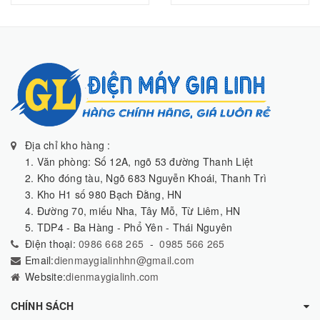
Địa chỉ kho hàng :
1. Văn phòng: Số 12A, ngõ 53 đường Thanh Liệt
2. Kho đóng tàu, Ngõ 683 Nguyễn Khoái, Thanh Trì
3. Kho H1 số 980 Bạch Đằng, HN
4. Đường 70, miếu Nha, Tây Mỗ, Từ Liêm, HN
5. TDP4 - Ba Hàng - Phổ Yên - Thái Nguyên
Điện thoại:
0986 668 265
-
0985 566 265
Email:
dienmaygialinhhn@gmail.com
Website:
dienmaygialinh.com
CHÍNH SÁCH