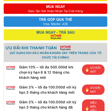
MUA NGAY
Giao Tận Nơi Hoặc Nhận Tại Cửa Hàng
TRẢ GÓP QUA THẺ
Visa, Master, JCB
MUA NGAY - TRẢ SAU
ƯU ĐÃI KHI THANH TOÁN
(SỬ DỤNG KHI XÁC NHẬN KHOẢN VAY TRÊN TRANG CỦA TỔ
CHỨC TÀI CHÍNH)
Giảm 10% – tối đa 500.000đ khi
ƯU ĐÃI
HOT
chọn kỳ hạn 6 & 12 tháng cho
khách hàng mới
Giảm 3% – tối đa 100.000đ với kỳ
ƯU ĐÃI
HOT
hạn 3 tháng cho khách hàng mới
Giảm 3% – tối đa 100.000đ với kỳ
SIÊU
MỚI,
hạn 3 tháng cho khách hàng đã
SIÊU