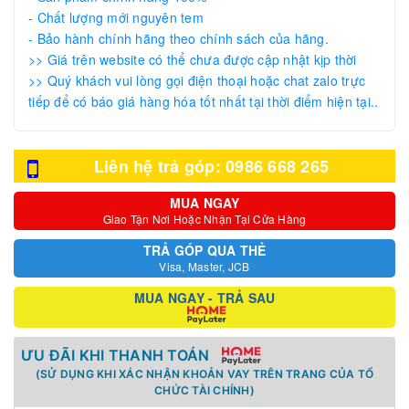
- Chất lượng mới nguyên tem
- Bảo hành chính hãng theo chính sách của hãng.
>> Giá trên website có thể chưa được cập nhật kịp thời
>> Quý khách vui lòng gọi điện thoại hoặc chat zalo trực
tiếp để có báo giá hàng hóa tốt nhất tại thời điểm hiện tại..
Liên hệ trả góp: 0986 668 265
MUA NGAY
Giao Tận Nơi Hoặc Nhận Tại Cửa Hàng
TRẢ GÓP QUA THẺ
Visa, Master, JCB
MUA NGAY - TRẢ SAU
ƯU ĐÃI KHI THANH TOÁN
(SỬ DỤNG KHI XÁC NHẬN KHOẢN VAY TRÊN TRANG CỦA TỔ
CHỨC TÀI CHÍNH)