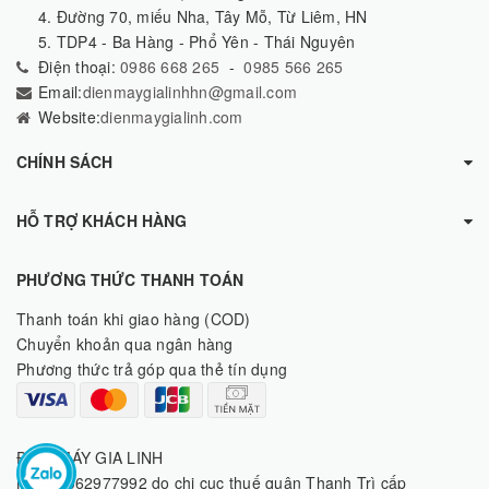
4. Đường 70, miếu Nha, Tây Mỗ, Từ Liêm, HN
5. TDP4 - Ba Hàng - Phổ Yên - Thái Nguyên
Điện thoại:
0986 668 265
-
0985 566 265
Email:
dienmaygialinhhn@gmail.com
Website:
dienmaygialinh.com
CHÍNH SÁCH
HỖ TRỢ KHÁCH HÀNG
PHƯƠNG THỨC THANH TOÁN
Thanh toán khi giao hàng (COD)
Chuyển khoản qua ngân hàng
Phương thức trả góp qua thẻ tín dụng
ĐIỆN MÁY GIA LINH
MST: 8062977992 do chi cục thuế quận Thanh Trì cấp