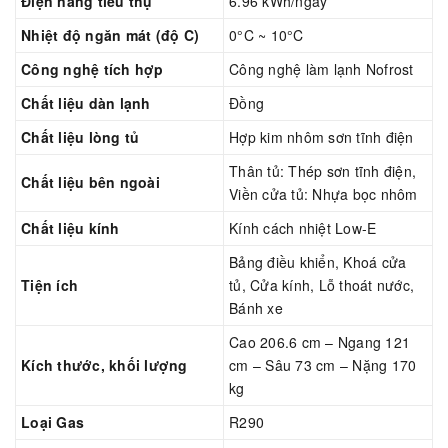
Điện năng tiêu thụ
6.96 kWh/ngày
Nhiệt độ ngăn mát (độ C)
0°C ~ 10°C
Công nghệ tích hợp
Công nghệ làm lạnh Nofrost
Chất liệu dàn lạnh
Đồng
Chất liệu lòng tủ
Hợp kim nhôm sơn tĩnh điện
Thân tủ: Thép sơn tĩnh điện,
Chất liệu bên ngoài
Viền cửa tủ: Nhựa bọc nhôm
Chất liệu kính
Kính cách nhiệt Low-E
Bảng điều khiển, Khoá cửa
Tiện ích
tủ, Cửa kính, Lỗ thoát nước,
Bánh xe
Cao 206.6 cm – Ngang 121
Kích thước, khối lượng
cm – Sâu 73 cm – Nặng 170
kg
Loại Gas
R290