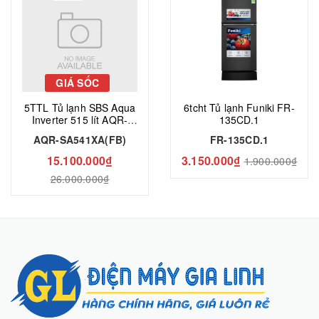
GIÁ SỐC
5TTL Tủ lạnh SBS Aqua
6tcht Tủ lạnh Funiki FR-
Inverter 515 lít AQR-
135CD.1
SA541XA(FB)
AQR-SA541XA(FB)
FR-135CD.1
15.100.000₫
3.150.000₫
1.900.000₫
26.000.000₫