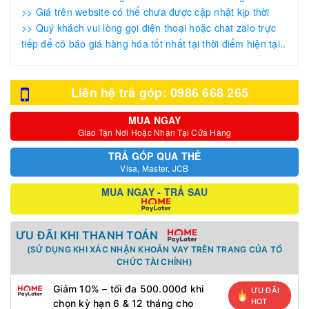
>> Giá trên website có thể chưa được cập nhật kịp thời
>> Quý khách vui lòng gọi điện thoại hoặc chat zalo trực
tiếp để có báo giá hàng hóa tốt nhất tại thời điểm hiện tại..
Liên hệ trả góp: 0986 668 265
MUA NGAY
Giao Tận Nơi Hoặc Nhận Tại Cửa Hàng
TRẢ GÓP QUA THẺ
Visa, Master, JCB
MUA NGAY - TRẢ SAU
ƯU ĐÃI KHI THANH TOÁN
(SỬ DỤNG KHI XÁC NHẬN KHOẢN VAY TRÊN TRANG CỦA TỔ
CHỨC TÀI CHÍNH)
Giảm 10% – tối đa 500.000đ khi
ƯU ĐÃI
HOT
chọn kỳ hạn 6 & 12 tháng cho