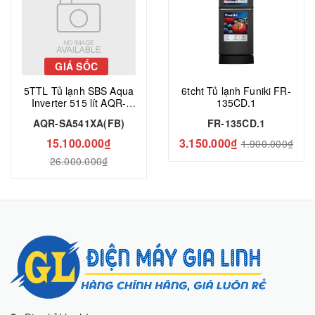
GIÁ SỐC
5TTL Tủ lạnh SBS Aqua
6tcht Tủ lạnh Funiki FR-
Inverter 515 lít AQR-
135CD.1
SA541XA(FB)
AQR-SA541XA(FB)
FR-135CD.1
15.100.000₫
3.150.000₫
1.900.000₫
26.000.000₫