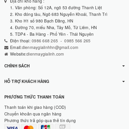
Địa chỉ kho hàng :
1. Văn phòng: Số 12A, ngõ 53 đường Thanh Liệt
2. Kho đóng tàu, Ngõ 683 Nguyễn Khoái, Thanh Trì
3. Kho H1 số 980 Bạch Đằng, HN
4. Đường 70, miếu Nha, Tây Mỗ, Từ Liêm, HN
5. TDP4 - Ba Hàng - Phổ Yên - Thái Nguyên
Điện thoại:
0986 668 265
-
0985 566 265
Email:
dienmaygialinhhn@gmail.com
Website:
dienmaygialinh.com
CHÍNH SÁCH
HỖ TRỢ KHÁCH HÀNG
PHƯƠNG THỨC THANH TOÁN
Thanh toán khi giao hàng (COD)
Chuyển khoản qua ngân hàng
Phương thức trả góp qua thẻ tín dụng