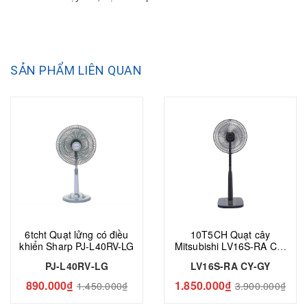
SẢN PHẨM LIÊN QUAN
6tcht Quạt lửng có điều
10T5CH Quạt cây
khiển Sharp PJ-L40RV-LG
Mitsubishi LV16S-RA CY-
GY
PJ-L40RV-LG
LV16S-RA CY-GY
890.000₫
1.850.000₫
1.450.000₫
3.900.000₫