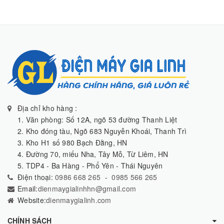
Địa chỉ kho hàng :
1. Văn phòng: Số 12A, ngõ 53 đường Thanh Liệt
2. Kho đóng tàu, Ngõ 683 Nguyễn Khoái, Thanh Trì
3. Kho H1 số 980 Bạch Đằng, HN
4. Đường 70, miếu Nha, Tây Mỗ, Từ Liêm, HN
5. TDP4 - Ba Hàng - Phổ Yên - Thái Nguyên
Điện thoại:
0986 668 265
-
0985 566 265
Email:
dienmaygialinhhn@gmail.com
Website:
dienmaygialinh.com
CHÍNH SÁCH