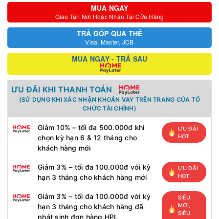
MUA NGAY
Giao Tận Nơi Hoặc Nhận Tại Cửa Hàng
TRẢ GÓP QUA THẺ
Visa, Master, JCB
MUA NGAY - TRẢ SAU
ƯU ĐÃI KHI THANH TOÁN
(SỬ DỤNG KHI XÁC NHẬN KHOẢN VAY TRÊN TRANG CỦA TỔ
CHỨC TÀI CHÍNH)
Giảm 10% – tối đa 500.000đ khi
ƯU ĐÃI
HOT
chọn kỳ hạn 6 & 12 tháng cho
khách hàng mới
Giảm 3% – tối đa 100.000đ với kỳ
ƯU ĐÃI
HOT
hạn 3 tháng cho khách hàng mới
Giảm 3% – tối đa 100.000đ với kỳ
SIÊU
MỚI,
hạn 3 tháng cho khách hàng đã
SIÊU
phát sinh đơn hàng HPL