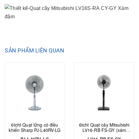
SẢN PHẨM LIÊN QUAN
6tcht Quạt lửng có điều
6tcht Quạt cây Mitsubishi
khiển Sharp PJ-L40RV-LG
LV16-RB FS-GY (xám
nhạt)