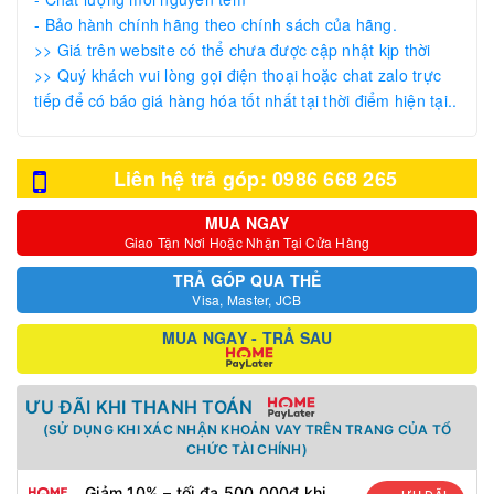
- Bảo hành chính hãng theo chính sách của hãng.
>> Giá trên website có thể chưa được cập nhật kịp thời
>> Quý khách vui lòng gọi điện thoại hoặc chat zalo trực
tiếp để có báo giá hàng hóa tốt nhất tại thời điểm hiện tại..
Liên hệ trả góp: 0986 668 265
MUA NGAY
Giao Tận Nơi Hoặc Nhận Tại Cửa Hàng
TRẢ GÓP QUA THẺ
Visa, Master, JCB
MUA NGAY - TRẢ SAU
ƯU ĐÃI KHI THANH TOÁN
(SỬ DỤNG KHI XÁC NHẬN KHOẢN VAY TRÊN TRANG CỦA TỔ
CHỨC TÀI CHÍNH)
Giảm 10% – tối đa 500.000đ khi