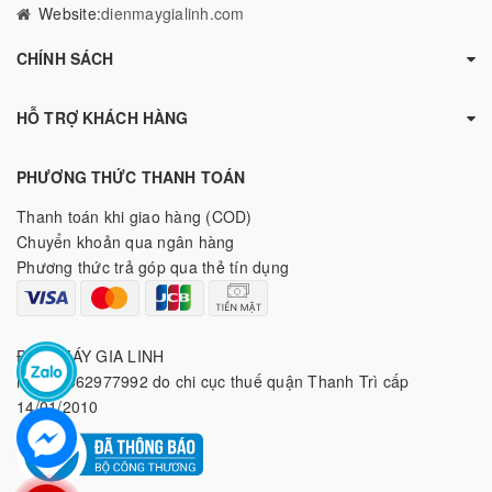
Website:
dienmaygialinh.com
CHÍNH SÁCH
HỖ TRỢ KHÁCH HÀNG
PHƯƠNG THỨC THANH TOÁN
Thanh toán khi giao hàng (COD)
Chuyển khoản qua ngân hàng
Phương thức trả góp qua thẻ tín dụng
ĐIỆN MÁY GIA LINH
MST: 8062977992 do chi cục thuế quận Thanh Trì cấp
14/01/2010