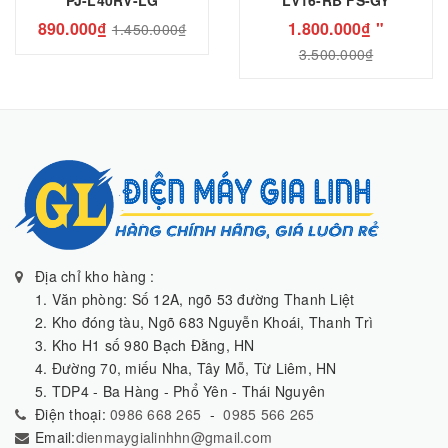
PJ-L40RV-LG
LV16-RB FS-GY
890.000₫
1.800.000₫ "
1.450.000₫
3.500.000₫
Địa chỉ kho hàng :
1. Văn phòng: Số 12A, ngõ 53 đường Thanh Liệt
2. Kho đóng tàu, Ngõ 683 Nguyễn Khoái, Thanh Trì
3. Kho H1 số 980 Bạch Đằng, HN
4. Đường 70, miếu Nha, Tây Mỗ, Từ Liêm, HN
5. TDP4 - Ba Hàng - Phổ Yên - Thái Nguyên
Điện thoại:
0986 668 265
-
0985 566 265
Email:
dienmaygialinhhn@gmail.com