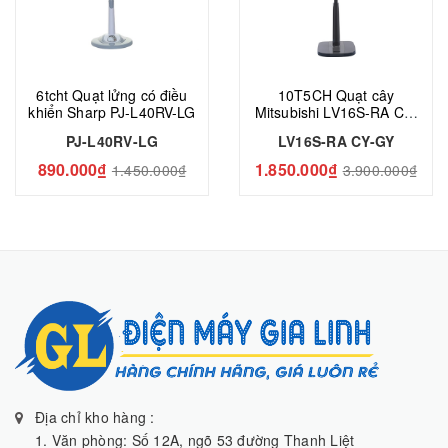
6tcht Quạt lửng có điều
10T5CH Quạt cây
khiển Sharp PJ-L40RV-LG
Mitsubishi LV16S-RA CY-
GY
PJ-L40RV-LG
LV16S-RA CY-GY
890.000₫
1.850.000₫
1.450.000₫
3.900.000₫
Địa chỉ kho hàng :
1. Văn phòng: Số 12A, ngõ 53 đường Thanh Liệt