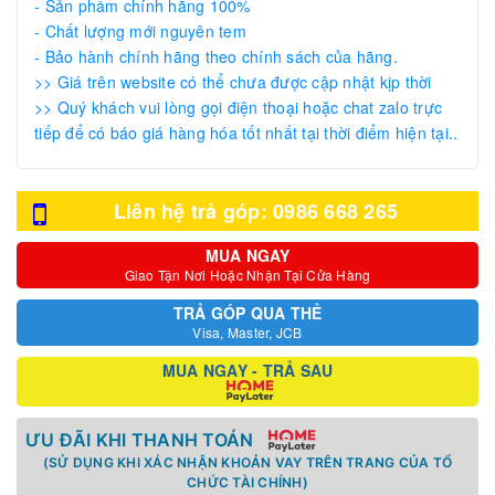
- Sản phẩm chính hãng 100%
- Chất lượng mới nguyên tem
- Bảo hành chính hãng theo chính sách của hãng.
>> Giá trên website có thể chưa được cập nhật kịp thời
>> Quý khách vui lòng gọi điện thoại hoặc chat zalo trực
tiếp để có báo giá hàng hóa tốt nhất tại thời điểm hiện tại..
Liên hệ trả góp: 0986 668 265
MUA NGAY
Giao Tận Nơi Hoặc Nhận Tại Cửa Hàng
TRẢ GÓP QUA THẺ
Visa, Master, JCB
MUA NGAY - TRẢ SAU
ƯU ĐÃI KHI THANH TOÁN
(SỬ DỤNG KHI XÁC NHẬN KHOẢN VAY TRÊN TRANG CỦA TỔ
CHỨC TÀI CHÍNH)