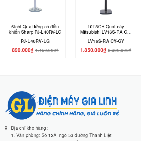
6tcht Quạt lửng có điều
10T5CH Quạt cây
khiển Sharp PJ-L40RV-LG
Mitsubishi LV16S-RA CY-
GY
PJ-L40RV-LG
LV16S-RA CY-GY
890.000₫
1.850.000₫
1.450.000₫
3.900.000₫
Địa chỉ kho hàng :
1. Văn phòng: Số 12A, ngõ 53 đường Thanh Liệt