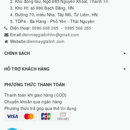
2. Kho đóng tàu, Ngõ 683 Nguyễn Khoái, Thanh Trì
3. Kho H1 số 980 Bạch Đằng, HN
4. Đường 70, miếu Nha, Tây Mỗ, Từ Liêm, HN
5. TDP4 - Ba Hàng - Phổ Yên - Thái Nguyên
Điện thoại:
0986 668 265
-
0985 566 265
Email:
dienmaygialinhhn@gmail.com
Website:
dienmaygialinh.com
CHÍNH SÁCH
HỖ TRỢ KHÁCH HÀNG
PHƯƠNG THỨC THANH TOÁN
Thanh toán khi giao hàng (COD)
Chuyển khoản qua ngân hàng
Phương thức trả góp qua thẻ tín dụng