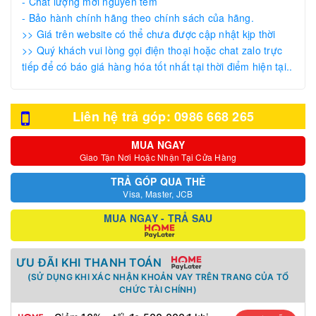
- Chất lượng mới nguyên tem
- Bảo hành chính hãng theo chính sách của hãng.
>> Giá trên website có thể chưa được cập nhật kịp thời
>> Quý khách vui lòng gọi điện thoại hoặc chat zalo trực
tiếp để có báo giá hàng hóa tốt nhất tại thời điểm hiện tại..
Liên hệ trả góp: 0986 668 265
MUA NGAY
Giao Tận Nơi Hoặc Nhận Tại Cửa Hàng
TRẢ GÓP QUA THẺ
Visa, Master, JCB
MUA NGAY - TRẢ SAU
ƯU ĐÃI KHI THANH TOÁN
(SỬ DỤNG KHI XÁC NHẬN KHOẢN VAY TRÊN TRANG CỦA TỔ
CHỨC TÀI CHÍNH)