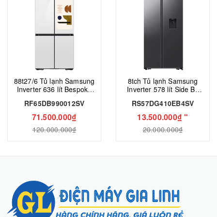
88t27/6 Tủ lạnh Samsung
8tch Tủ lạnh Samsung
Inverter 636 lít Bespoke
Inverter 578 lít Side By
RF65DB990012SV
Side RS57DG410EB4SV
RF65DB990012SV
RS57DG410EB4SV
71.500.000₫
13.500.000₫ "
120.000.000₫
20.000.000₫