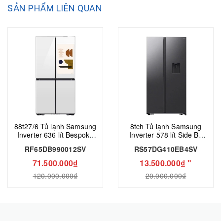
SẢN PHẨM LIÊN QUAN
88t27/6 Tủ lạnh Samsung
8tch Tủ lạnh Samsung
Inverter 636 lít Bespoke
Inverter 578 lít Side By
RF65DB990012SV
Side RS57DG410EB4SV
RF65DB990012SV
RS57DG410EB4SV
71.500.000₫
13.500.000₫ "
120.000.000₫
20.000.000₫