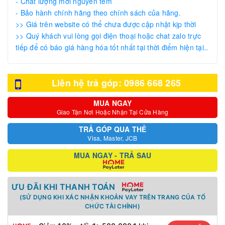
- Chất lượng mới nguyên tem
- Bảo hành chính hãng theo chính sách của hãng.
>> Giá trên website có thể chưa được cập nhật kịp thời
>> Quý khách vui lòng gọi điện thoại hoặc chat zalo trực
tiếp để có báo giá hàng hóa tốt nhất tại thời điểm hiện tại..
Liên hệ trả góp: 0986 668 265
MUA NGAY
Giao Tận Nơi Hoặc Nhận Tại Cửa Hàng
TRẢ GÓP QUA THẺ
Visa, Master, JCB
MUA NGAY - TRẢ SAU
ƯU ĐÃI KHI THANH TOÁN
(SỬ DỤNG KHI XÁC NHẬN KHOẢN VAY TRÊN TRANG CỦA TỔ
CHỨC TÀI CHÍNH)