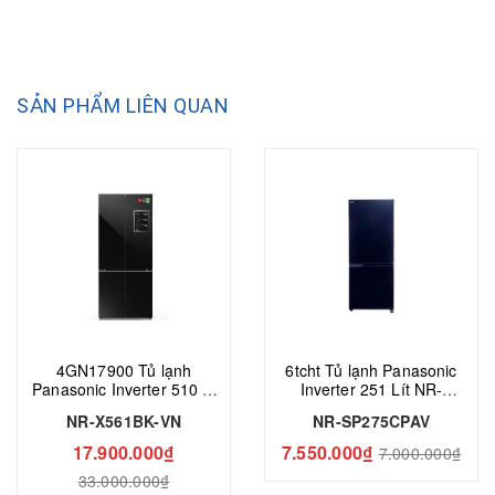
SẢN PHẨM LIÊN QUAN
4GN17900 Tủ lạnh
6tcht Tủ lạnh Panasonic
Panasonic Inverter 510 lít
Inverter 251 Lít NR-
Multi Door NR-X561BK-VN​
SP275CPAV
NR-X561BK-VN​
NR-SP275CPAV
17.900.000₫
7.550.000₫
7.000.000₫
33.000.000₫