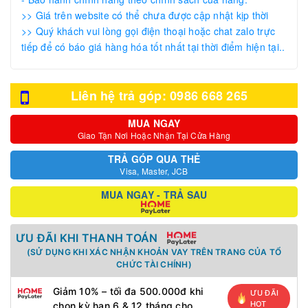
>> Giá trên website có thể chưa được cập nhật kịp thời
>> Quý khách vui lòng gọi điện thoại hoặc chat zalo trực
tiếp để có báo giá hàng hóa tốt nhất tại thời điểm hiện tại..
Liên hệ trả góp: 0986 668 265
MUA NGAY
Giao Tận Nơi Hoặc Nhận Tại Cửa Hàng
TRẢ GÓP QUA THẺ
Visa, Master, JCB
MUA NGAY - TRẢ SAU
ƯU ĐÃI KHI THANH TOÁN
(SỬ DỤNG KHI XÁC NHẬN KHOẢN VAY TRÊN TRANG CỦA TỔ
CHỨC TÀI CHÍNH)
Giảm 10% – tối đa 500.000đ khi
ƯU ĐÃI
HOT
chọn kỳ hạn 6 & 12 tháng cho