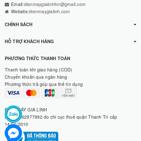
Email:
dienmaygialinhhn@gmail.com
Website:
dienmaygialinh.com
CHÍNH SÁCH
HỖ TRỢ KHÁCH HÀNG
PHƯƠNG THỨC THANH TOÁN
Thanh toán khi giao hàng (COD)
Chuyển khoản qua ngân hàng
Phương thức trả góp qua thẻ tín dụng
ĐIỆN MÁY GIA LINH
MST: 8062977992 do chi cục thuế quận Thanh Trì cấp
14/01/2010