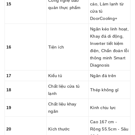
Công nghệ bảo
15
cáo, Làm lạnh từ
quản thực phẩm
cửa tủ
DoorCooling+
Ngăn kéo linh hoạt,
Khay đá di động,
Inverter tiết kiệm
16
Tiện ích
điện, Chẩn đoán lỗi
thông minh Smart
Diagnosis
17
Kiểu tủ
Ngăn đá trên
Chất liệu cửa tủ
18
Thép không gỉ
lạnh
Chất liệu khay
19
Kính chịu lực
ngăn
Cao 167 cm -
20
Kích thước
Rộng 55.5cm - Sâu