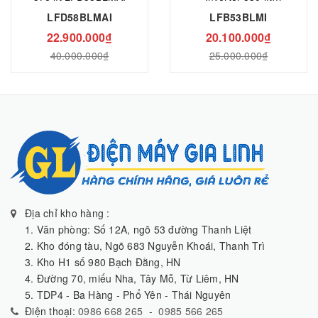
LFB53BLMI
LFD58BLMAI
LFB53BLMI
22.900.000₫
20.100.000₫
40.000.000₫
25.000.000₫
Địa chỉ kho hàng :
1. Văn phòng: Số 12A, ngõ 53 đường Thanh Liệt
2. Kho đóng tàu, Ngõ 683 Nguyễn Khoái, Thanh Trì
3. Kho H1 số 980 Bạch Đằng, HN
4. Đường 70, miếu Nha, Tây Mỗ, Từ Liêm, HN
5. TDP4 - Ba Hàng - Phổ Yên - Thái Nguyên
Điện thoại:
0986 668 265
-
0985 566 265