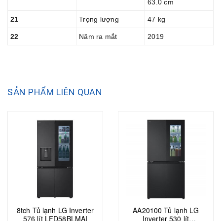
63.0 cm
21
Trọng lượng
47 kg
22
Năm ra mắt
2019
SẢN PHẨM LIÊN QUAN
8tch Tủ lạnh LG Inverter
AA20100 Tủ lạnh LG
576 lít LFD58BLMAI
Inverter 530 lít