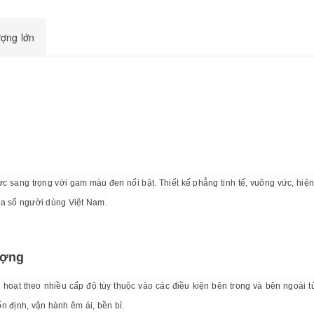
ượng lớn
c sang trọng với gam màu đen nổi bật. Thiết kế phẳng tinh tế, vuông vức, hiện 
đa số người dùng Việt Nam.
ượng
h hoạt theo nhiều cấp độ tùy thuộc vào các điều kiện bên trong và bên ngoà
ổn định, vận hành êm ái, bền bỉ.