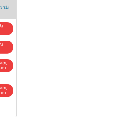
 TÀI
ÃI
ÃI
MỚI,
 HOT
MỚI,
 HOT