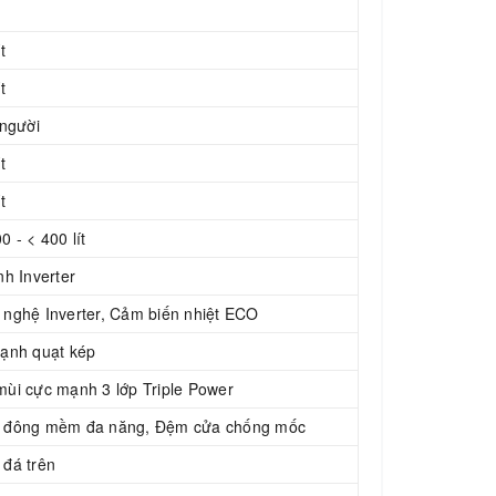
t
t
 người
t
t
0 - < 400 lít
nh Inverter
nghệ Inverter, Cảm biến nhiệt ECO
ạnh quạt kép
ùi cực mạnh 3 lớp Triple Power
 đông mềm đa năng, Đệm cửa chống mốc
đá trên