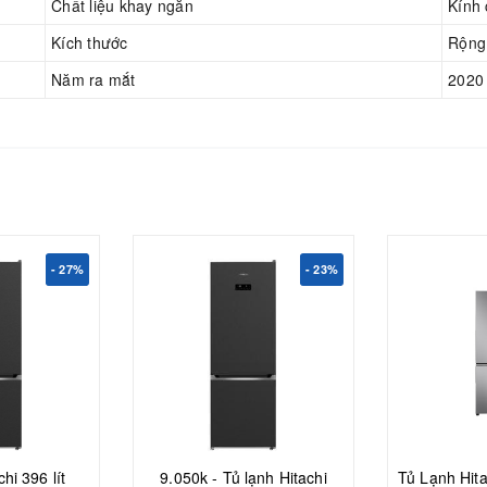
Chất liệu khay ngăn
Kính 
Kích thước
Rộng
Năm ra mắt
2020
- 27%
- 23%
hi 396 lít
9.050k - Tủ lạnh Hitachi
Tủ Lạnh Hita