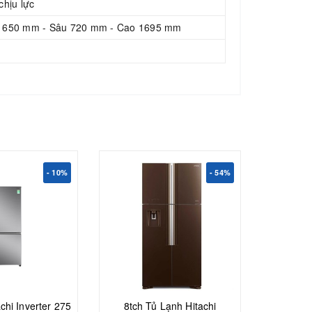
chịu lực
 650 mm - Sâu 720 mm - Cao 1695 mm
- 10%
- 54%
chi Inverter 275
8tch Tủ Lạnh Hitachi
6tcht