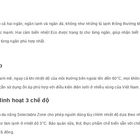
o cả hai ngăn, ngăn lạnh và ngăn đá, không như những tủ lạnh thông thường kh
c mạnh. Hai cảm biến nhiệt Eco được trang bị cho từng ngăn, giúp nhận biết s
n từng ngăn phù hợp nhất.
p
 mẽ, ngay cả khi nhiệt độ của môi trường bên ngoài lên đến 60°C, mọi không
cần sử dụng ổn áp phù hợp với điều kiện điện lưới ở nhiều vùng của Việt Nam.
inh hoạt 3 chế độ
m đa năng Selectable Zone cho phép người dùng tùy chỉnh nhiệt độ dựa theo n
or làm lạnh ở nhiệt độ 3°C. Bảo quản sữa, thịt, thực phẩm chế biến sẵn với ch
rã đông.