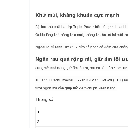
Khử mùi, kháng khuẩn cực mạnh
Bộ lọc khử mùi ba lớp Triple Power trên tủ lạnh Hitach
Oxide tăng khả năng khử mùi, kháng khuẩn trả lại môi tr
Ngoài ra, tủ lạnh Hitachi 2 cửa này còn có đệm cửa chốn
Ngăn rau quả rộng rãi, giữ ẩm tối ư
cùng với khả năng giữ ẩm tối ưu, rau củ sẽ luôn được t
Tủ lạnh Hitachi Inverter 366 lít R-FVX480PGV9 (GBK) ma
tươi ngon mà vẫn giúp tiết kiệm chi phí điện năng.
Thông số
1
2