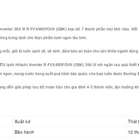
i Inverter 366 lít R-FVX480PGV9 (GBK) loại bỏ 7 thành phần mùi khó chịu. Kết 
ường trong lành cho thực phẩm tươi ngon lâu hơn.
g mốc, giữ tủ luôn sạch sẽ, vệ sinh, đảm bảo an toàn cho sức khỏe người dùng.
u
Tủ lạnh Hitachi Inverter R-FVX480PGV9 (GBK) 366 lít với ngăn rau quả thiết 
ươi ngon, mọng nước trong suốt quá trình bảo quản, cho bạn luôn được thưởng
ng đến giải pháp lưu trữ hoàn hảo cho gia đình 4-5 thành viên, tận hưởng k
Xuất xứ
Thái
Bảo hành
12 t