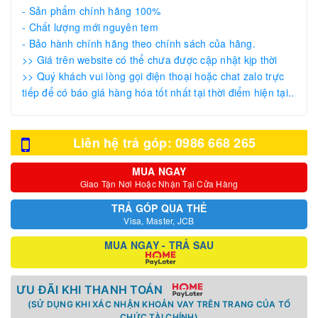
- Sản phẩm chính hãng 100%
- Chất lượng mới nguyên tem
- Bảo hành chính hãng theo chính sách của hãng.
>> Giá trên website có thể chưa được cập nhật kịp thời
>> Quý khách vui lòng gọi điện thoại hoặc chat zalo trực
tiếp để có báo giá hàng hóa tốt nhất tại thời điểm hiện tại..
Liên hệ trả góp: 0986 668 265
MUA NGAY
Giao Tận Nơi Hoặc Nhận Tại Cửa Hàng
TRẢ GÓP QUA THẺ
Visa, Master, JCB
MUA NGAY - TRẢ SAU
ƯU ĐÃI KHI THANH TOÁN
(SỬ DỤNG KHI XÁC NHẬN KHOẢN VAY TRÊN TRANG CỦA TỔ
CHỨC TÀI CHÍNH)