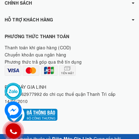
CHÍNH SÁCH
HỖ TRỢ KHÁCH HÀNG
PHƯƠNG THỨC THANH TOÁN
Thanh toán khi giao hàng (COD)
Chuyển khoản qua ngân hàng
Phương thức trả góp qua thẻ tín dụng
ĐIỆN MÁY GIA LINH
MST: 8062977992 do chi cục thuế quận Thanh Trì cấp
14/01/2010
© Bản quyền thuộc về
Điện Máy Gia Linh
Cung cấp bởi
Sapo