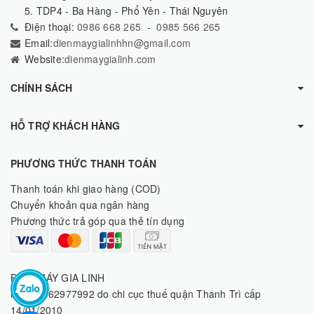
5. TDP4 - Ba Hàng - Phổ Yên - Thái Nguyên
Điện thoại:
0986 668 265
-
0985 566 265
Email:
dienmaygialinhhn@gmail.com
Website:
dienmaygialinh.com
CHÍNH SÁCH
HỖ TRỢ KHÁCH HÀNG
PHƯƠNG THỨC THANH TOÁN
Thanh toán khi giao hàng (COD)
Chuyển khoản qua ngân hàng
Phương thức trả góp qua thẻ tín dụng
ĐIỆN MÁY GIA LINH
MST: 8062977992 do chi cục thuế quận Thanh Trì cấp
14/01/2010