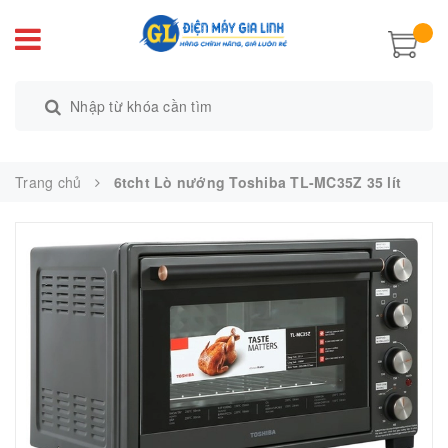
Trang chủ
6tcht Lò nướng Toshiba TL-MC35Z 35 lít