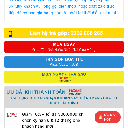
>> Quý khách vui lòng gọi điện thoại hoặc chat zalo trực
tiếp để có báo giá hàng hóa tốt nhất tại thời điểm hiện tại..
Liên hệ trả góp: 0986 668 265
MUA NGAY
Giao Tận Nơi Hoặc Nhận Tại Cửa Hàng
TRẢ GÓP QUA THẺ
Visa, Master, JCB
MUA NGAY - TRẢ SAU
ƯU ĐÃI KHI THANH TOÁN
(SỬ DỤNG KHI XÁC NHẬN KHOẢN VAY TRÊN TRANG CỦA TỔ
CHỨC TÀI CHÍNH)
Giảm 10% – tối đa 500.000đ khi
ƯU ĐÃI
HOT
chọn kỳ hạn 6 & 12 tháng cho
khách hàng mới