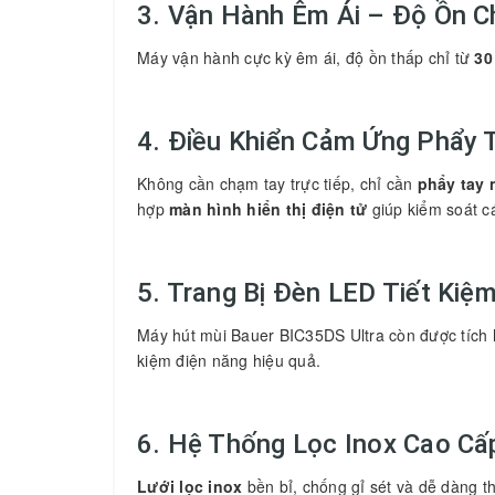
3. Vận Hành Êm Ái – Độ Ồn C
Máy vận hành cực kỳ êm ái, độ ồn thấp chỉ từ
30
4. Điều Khiển Cảm Ứng Phẩy 
Không cần chạm tay trực tiếp, chỉ cần
phẩy tay
hợp
màn hình hiển thị điện tử
giúp kiểm soát c
5. Trang Bị Đèn LED Tiết Kiệ
Máy hút mùi Bauer BIC35DS Ultra còn được tích
kiệm điện năng hiệu quả.
6. Hệ Thống Lọc Inox Cao Cấ
Lưới lọc inox
bền bỉ, chống gỉ sét và dễ dàng th