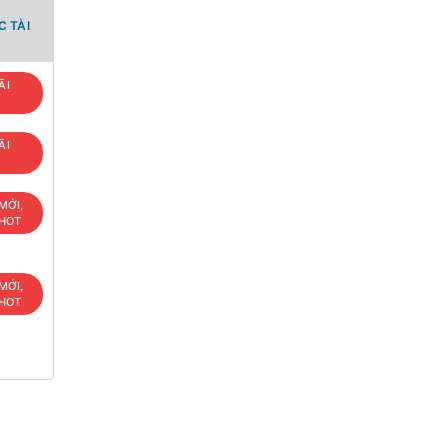
 TÀI
ÃI
ÃI
MỚI,
 HOT
MỚI,
 HOT