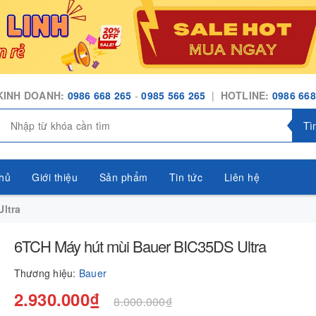
KINH DOANH:
0986 668 265
-
0985 566 265
|
HOTLINE:
0986 668
Tì
hủ
Giới thiệu
Sản phẩm
Tin tức
Liên hệ
ltra
6TCH Máy hút mùi Bauer BIC35DS Ultra
Thương hiệu:
Bauer
2.930.000₫
8.000.000₫