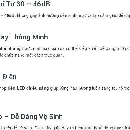
hỉ Từ 30 – 46dB
 – 46dB
, không gây ảnh hưởng đến sinh hoạt và tạo cảm giác dễ chị
Tay Thông Minh
 nhẹ nhàng
trước mặt máy, bạn đã có thể điều khiển dễ dàng nhờ c
ác chức năng một cách trực quan.
m Điện
 hợp
đèn LED chiếu sáng
giúp vùng nấu nướng luôn sáng rõ, hỗ trợ b
p – Dễ Dàng Vệ Sinh
áo rời để vệ sinh. Điều này giúp duy trì hiệu suất hoạt động cao và 