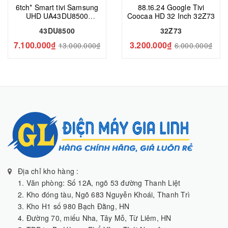
6tch* Smart tivi Samsung
88.t6.24 Google Tivi
UHD UA43DU8500
Coocaa HD 32 Inch 32Z73
(UA43DU8500KXXV)
43DU8500
32Z73
7.100.000₫
3.200.000₫
13.000.000₫
6.000.000₫
Địa chỉ kho hàng :
1. Văn phòng: Số 12A, ngõ 53 đường Thanh Liệt
2. Kho đóng tàu, Ngõ 683 Nguyễn Khoái, Thanh Trì
3. Kho H1 số 980 Bạch Đằng, HN
4. Đường 70, miếu Nha, Tây Mỗ, Từ Liêm, HN