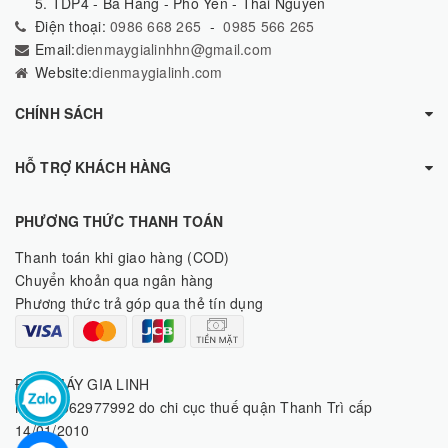
5. TDP4 - Ba Hàng - Phổ Yên - Thái Nguyên
Điện thoại:
0986 668 265
-
0985 566 265
Email:
dienmaygialinhhn@gmail.com
Website:
dienmaygialinh.com
CHÍNH SÁCH
HỖ TRỢ KHÁCH HÀNG
PHƯƠNG THỨC THANH TOÁN
Thanh toán khi giao hàng (COD)
Chuyển khoản qua ngân hàng
Phương thức trả góp qua thẻ tín dụng
ĐIỆN MÁY GIA LINH
MST: 8062977992 do chi cục thuế quận Thanh Trì cấp
14/01/2010