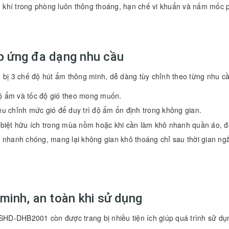
g khí trong phòng luôn thông thoáng, hạn chế vi khuẩn và nấm mốc 
áp ứng đa dạng nhu cầu
 3 chế độ hút ẩm thông minh, dễ dàng tùy chỉnh theo từng nhu c
ộ ẩm và tốc độ gió theo mong muốn.
ều chỉnh mức gió để duy trì độ ẩm ổn định trong không gian.
 biệt hữu ích trong mùa nồm hoặc khi cần làm khô nhanh quần áo, đ
 nhanh chóng, mang lại không gian khô thoáng chỉ sau thời gian ng
 minh, an toàn khi sử dụng
SHD-DHB2001 còn được trang bị nhiều tiện ích giúp quá trình sử dụn