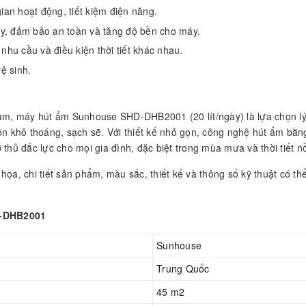
ian hoạt động, tiết kiệm điện năng.
y, đảm bảo an toàn và tăng độ bền cho máy.
nhu cầu và điều kiện thời tiết khác nhau.
ệ sinh.
am,
máy hút ẩm S
unhouse SHD-DHB2001 (20 lít/ngày) là lựa chọn lý
ôn khô thoáng, sạch sẽ. Với thiết kế nhỏ gọn, công nghệ hút ẩm bằ
thủ đắc lực cho mọi gia đình, đặc biệt trong mùa mưa và thời tiết 
họa, chi tiết sản phẩm, màu sắc, thiết kế và thông số kỹ thuật có t
D-DHB2001
Sunhouse
Trung Quốc
45 m2