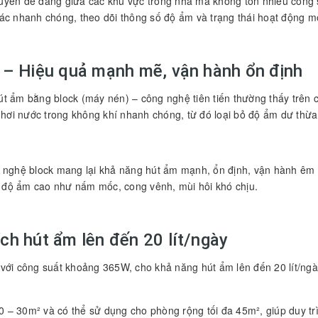
chuyển dễ dàng giữa các khu vực trong nhà mà không tốn nhiều công
c nhanh chóng, theo dõi thông số độ ẩm và trạng thái hoạt động m
 – Hiệu quả mạnh mẽ, vận hành ổn định
m bằng block (máy nén) – công nghệ tiên tiến thường thấy trên c
 hơi nước trong không khí nhanh chóng, từ đó loại bỏ độ ẩm dư thừ
nghệ block mang lại khả năng hút ẩm mạnh, ổn định, vận hành êm ái
a độ ẩm cao như nấm mốc, cong vênh, mùi hôi khó chịu.
h hút ẩm lên đến 20 lít/ngày
i công suất khoảng 365W, cho khả năng hút ẩm lên đến 20 lít/ngày
20 – 30m² và có thể sử dụng cho phòng rộng tối đa 45m², giúp duy 