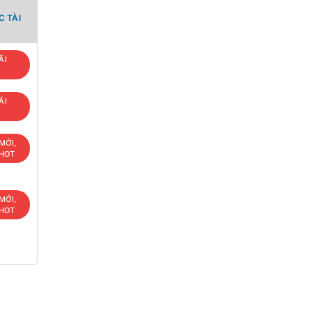
 TÀI
ÃI
ÃI
MỚI,
 HOT
MỚI,
 HOT