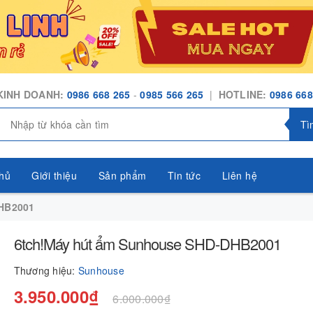
KINH DOANH:
0986 668 265
-
0985 566 265
|
HOTLINE:
0986 668
Tì
hủ
Giới thiệu
Sản phẩm
Tin tức
Liên hệ
HB2001
6tch!Máy hút ẩm Sunhouse SHD-DHB2001
Thương hiệu:
Sunhouse
3.950.000₫
6.000.000₫