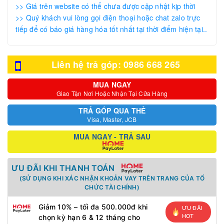
>> Giá trên website có thể chưa được cập nhật kịp thời
>> Quý khách vui lòng gọi điện thoại hoặc chat zalo trực
tiếp để có báo giá hàng hóa tốt nhất tại thời điểm hiện tại..
Liên hệ trả góp: 0986 668 265
MUA NGAY
Giao Tận Nơi Hoặc Nhận Tại Cửa Hàng
TRẢ GÓP QUA THẺ
Visa, Master, JCB
MUA NGAY - TRẢ SAU
ƯU ĐÃI KHI THANH TOÁN
(SỬ DỤNG KHI XÁC NHẬN KHOẢN VAY TRÊN TRANG CỦA TỔ
CHỨC TÀI CHÍNH)
Giảm 10% – tối đa 500.000đ khi
ƯU ĐÃI
HOT
chọn kỳ hạn 6 & 12 tháng cho