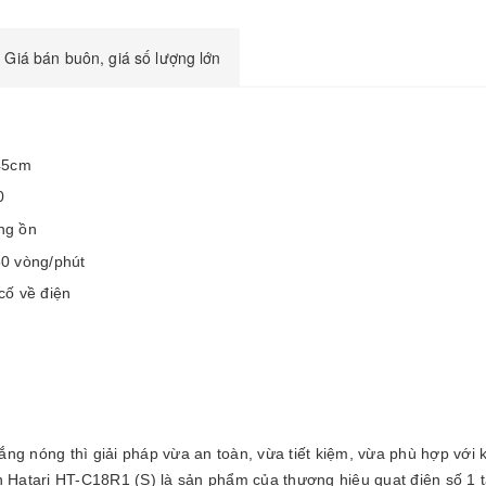
Giá bán buôn, giá số lượng lớn
 45cm
0
ng ồn
50 vòng/phút
cố về điện
 nóng thì giải pháp vừa an toàn, vừa tiết kiệm, vừa phù hợp với kin
 Hatari HT-C18R1 (S) là sản phẩm của thương hiệu quạt điện số 1 tạ