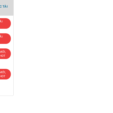
 TÀI
ÃI
ÃI
MỚI,
 HOT
MỚI,
 HOT