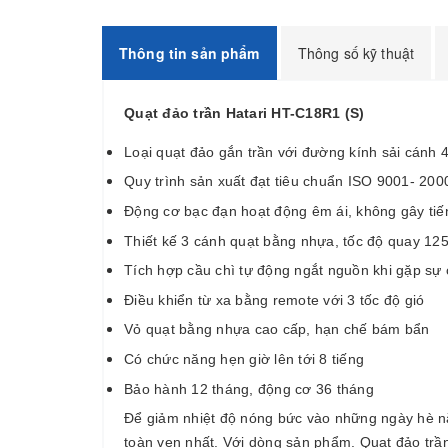
Thông tin sản phẩm
Thông số kỹ thuật
Quạt đảo trần Hatari HT-C18R1 (S)
Loại quạt đảo gắn trần với đường kính sải cánh
Quy trình sản xuất đạt tiêu chuẩn ISO 9001- 200
Động cơ bạc đạn hoạt động êm ái, không gây tiế
Thiết kế 3 cánh quạt bằng nhựa, tốc độ quay 12
Tích hợp cầu chì tự động ngắt nguồn khi gặp sự 
Điều khiển từ xa bằng remote với 3 tốc độ gió
Vỏ quạt bằng nhựa cao cấp, hạn chế bám bẩn
Có chức năng hẹn giờ lên tới 8 tiếng
Bảo hành 12 tháng, động cơ 36 tháng
Để giảm nhiệt độ nóng bức vào những ngày hè nắng
toàn vẹn nhất. Với dòng sản phẩm. Quạt đảo trần