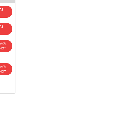
ÃI
ÃI
MỚI,
 HOT
MỚI,
 HOT