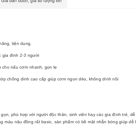
Giá bán buôn, giá số lượng lớn
ăng, tiện dụng.
c gia đình 2-3 người
u cho nấu cơm nhanh, gọn lẹ
ớp chống dính cao cấp giúp cơm ngon dẻo, không dính nồi
n, phù hợp với người độc thân, sinh viên hay các gia đình trẻ, dễ
ông màu nâu đồng rất basic, sản phẩm có bề mặt nhẵn bóng giúp dễ l