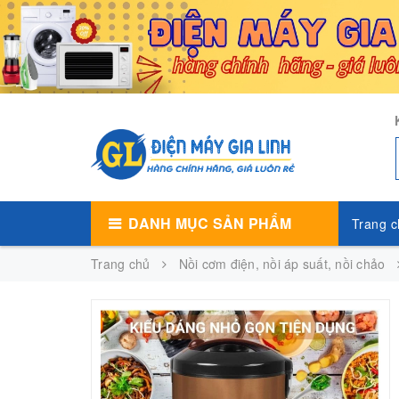
DANH MỤC SẢN PHẨM
Trang c
Trang chủ
Nồi cơm điện, nồi áp suất, nồi chảo