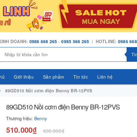
KINH DOANH:
0986 668 265
-
0985 566 265
|
HOTLINE:
0986 668
Tì
hủ
Giới thiệu
Sản phẩm
Tin tức
Liên hệ
89GD510 Nồi cơm điện Benny BR-12PVS
89GD510 Nồi cơm điện Benny BR-12PVS
Thương hiệu:
Benny
510.000₫
630.000₫