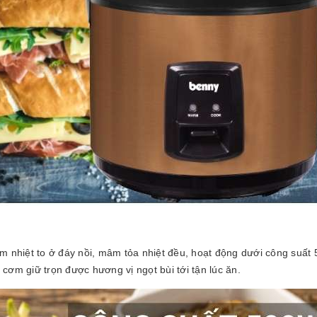
nhiệt to ở đáy nồi, mâm tỏa nhiệt đều, hoạt động dưới công suất
cơm giữ trọn được hương vị ngọt bùi tới tận lúc ăn.