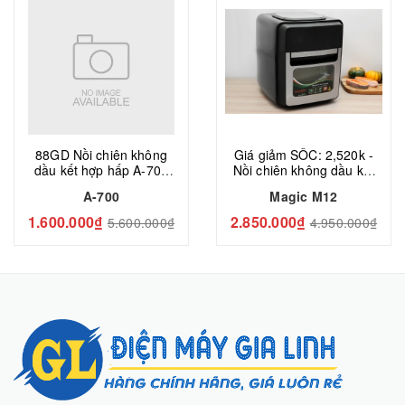
88GD Nồi chiên không
Giá giảm SỐC: 2,520k -
dầu kết hợp hấp A-700
Nồi chiên không dầu kết
Magic Eco
hợp lò nướng M12, hiệu
A-700
Magic M12
Magic Eco
1.600.000₫
2.850.000₫
5.600.000₫
4.950.000₫