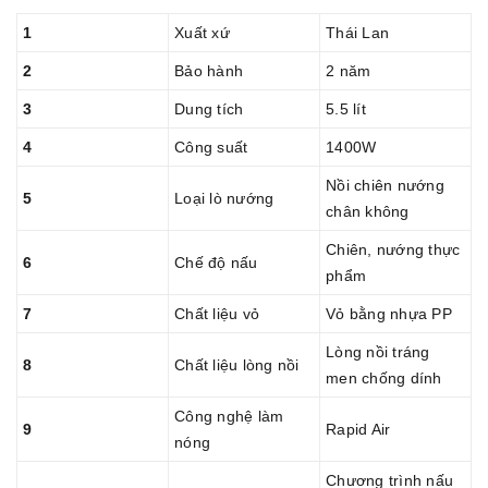
1
Xuất xứ
Thái Lan
2
Bảo hành
2 năm
3
Dung tích
5.5 lít
4
Công suất
1400W
Nồi chiên nướng
5
Loại lò nướng
chân không
Chiên, nướng thực
6
Chế độ nấu
phẩm
7
Chất liệu vỏ
Vỏ bằng nhựa PP
Lòng nồi tráng
8
Chất liệu lòng nồi
men chống dính
Công nghệ làm
9
Rapid Air
nóng
Chương trình nấu