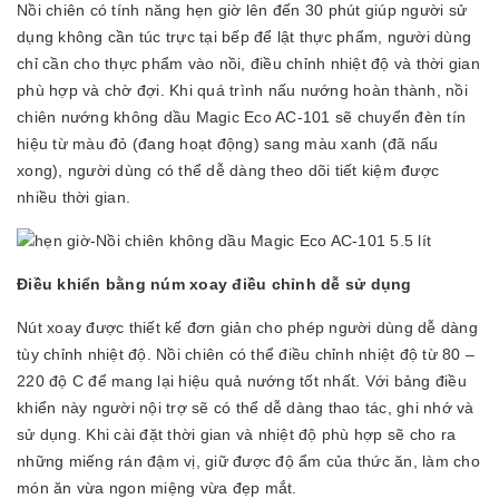
Nồi chiên có tính năng hẹn giờ lên đến 30 phút giúp người sử
dụng không cần túc trực tại bếp để lật thực phẩm, người dùng
chỉ cần cho thực phẩm vào nồi, điều chỉnh nhiệt độ và thời gian
phù hợp và chờ đợi. Khi quá trình nấu nướng hoàn thành, nồi
chiên nướng không dầu Magic Eco AC-101 sẽ chuyển đèn tín
hiệu từ màu đỏ (đang hoạt động) sang màu xanh (đã nấu
xong), người dùng có thể dễ dàng theo dõi tiết kiệm được
nhiều thời gian.
Điều khiển bằng núm xoay điều chỉnh dễ sử dụng
Nút xoay được thiết kế đơn giản cho phép người dùng dễ dàng
tùy chỉnh nhiệt độ. Nồi chiên có thể điều chỉnh nhiệt độ từ 80 –
220 độ C để mang lại hiệu quả nướng tốt nhất. Với bảng điều
khiển này người nội trợ sẽ có thể dễ dàng thao tác, ghi nhớ và
sử dụng. Khi cài đặt thời gian và nhiệt độ phù hợp sẽ cho ra
những miếng rán đậm vị, giữ được độ ẩm của thức ăn, làm cho
món ăn vừa ngon miệng vừa đẹp mắt.