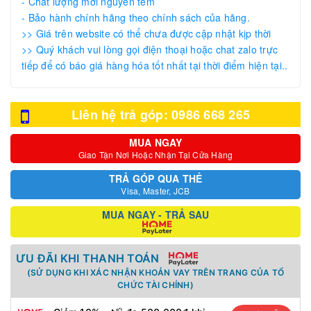
- Chất lượng mới nguyên tem
- Bảo hành chính hãng theo chính sách của hãng.
>> Giá trên website có thể chưa được cập nhật kịp thời
>> Quý khách vui lòng gọi điện thoại hoặc chat zalo trực
tiếp để có báo giá hàng hóa tốt nhất tại thời điểm hiện tại..
Liên hệ trả góp: 0986 668 265
MUA NGAY
Giao Tận Nơi Hoặc Nhận Tại Cửa Hàng
TRẢ GÓP QUA THẺ
Visa, Master, JCB
MUA NGAY - TRẢ SAU
ƯU ĐÃI KHI THANH TOÁN
(SỬ DỤNG KHI XÁC NHẬN KHOẢN VAY TRÊN TRANG CỦA TỔ
CHỨC TÀI CHÍNH)