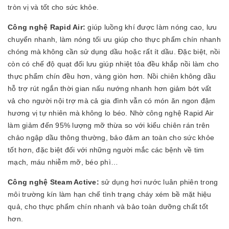
tròn vị và tốt cho sức khỏe.
Công nghệ Rapid Air:
giúp luồng khí được làm nóng cao, lưu
chuyển nhanh, làm nóng tối ưu giúp cho thực phẩm chín nhanh
chóng mà không cần sử dụng dầu hoặc rất ít dầu. Đặc biệt, nồi
còn có chế độ quạt đối lưu giúp nhiệt tỏa đều khắp nồi làm cho
thực phẩm chín đều hơn, vàng giòn hơn. Nồi chiên không dầu
hỗ trợ rút ngắn thời gian nấu nướng nhanh hơn giảm bớt vất
vả cho người nội trợ mà cả gia đình vẫn có món ăn ngon đậm
hương vị tự nhiên mà không lo béo. Nhờ công nghệ Rapid Air
làm giảm đến 95% lượng mỡ thừa so với kiểu chiên rán trên
chảo ngập dầu thông thường, bảo đảm an toàn cho sức khỏe
tốt hơn, đặc biệt đối với những người mắc các bệnh về tim
mạch, máu nhiễm mỡ, béo phì…
Công nghệ Steam Active:
sử dụng hơi nước luân phiên trong
môi trường kín làm hạn chế tình trạng cháy xém bề mặt hiệu
quả, cho thực phẩm chín nhanh và bảo toàn dưỡng chất tốt
hơn.