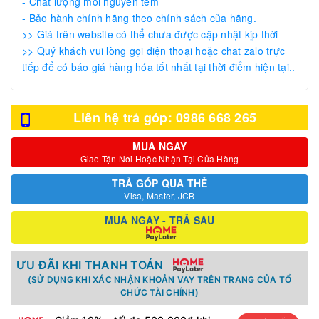
- Chất lượng mới nguyên tem
- Bảo hành chính hãng theo chính sách của hãng.
>> Giá trên website có thể chưa được cập nhật kịp thời
>> Quý khách vui lòng gọi điện thoại hoặc chat zalo trực
tiếp để có báo giá hàng hóa tốt nhất tại thời điểm hiện tại..
Liên hệ trả góp: 0986 668 265
MUA NGAY
Giao Tận Nơi Hoặc Nhận Tại Cửa Hàng
TRẢ GÓP QUA THẺ
Visa, Master, JCB
MUA NGAY - TRẢ SAU
ƯU ĐÃI KHI THANH TOÁN
(SỬ DỤNG KHI XÁC NHẬN KHOẢN VAY TRÊN TRANG CỦA TỔ
CHỨC TÀI CHÍNH)