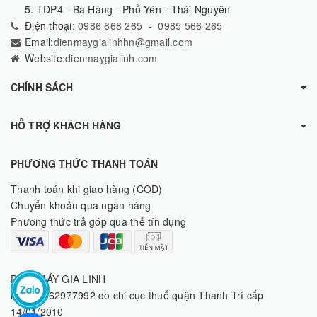
5. TDP4 - Ba Hàng - Phổ Yên - Thái Nguyên
Điện thoại:
0986 668 265
-
0985 566 265
Email:
dienmaygialinhhn@gmail.com
Website:
dienmaygialinh.com
CHÍNH SÁCH
HỖ TRỢ KHÁCH HÀNG
PHƯƠNG THỨC THANH TOÁN
Thanh toán khi giao hàng (COD)
Chuyển khoản qua ngân hàng
Phương thức trả góp qua thẻ tín dụng
ĐIỆN MÁY GIA LINH
MST: 8062977992 do chi cục thuế quận Thanh Trì cấp
14/01/2010