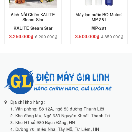
6tch!Nồi Chiên KALITE
Máy lọc nước RO Mutosi
Steam Star
MP-281
KALITE Steam Star
MP-281
3.250.000₫
3.500.000₫
6.200.000₫
4.850.000₫
Địa chỉ kho hàng :
1. Văn phòng: Số 12A, ngõ 53 đường Thanh Liệt
2. Kho đóng tàu, Ngõ 683 Nguyễn Khoái, Thanh Trì
3. Kho H1 số 980 Bạch Đằng, HN
4. Đường 70, miếu Nha, Tây Mỗ, Từ Liêm, HN