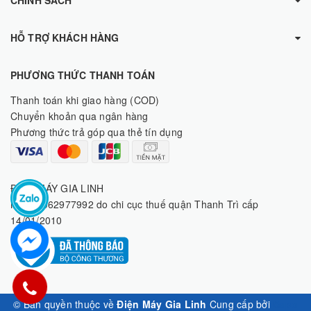
HỖ TRỢ KHÁCH HÀNG
PHƯƠNG THỨC THANH TOÁN
Thanh toán khi giao hàng (COD)
Chuyển khoản qua ngân hàng
Phương thức trả góp qua thẻ tín dụng
ĐIỆN MÁY GIA LINH
MST: 8062977992 do chi cục thuế quận Thanh Trì cấp
14/01/2010
© Bản quyền thuộc về
Điện Máy Gia Linh
Cung cấp bởi
Sapo