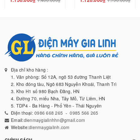
1.400.000₫
1.790.000₫
Địa chỉ kho hàng :
1. Văn phòng: Số 12A, ngõ 53 đường Thanh Liệt
2. Kho đóng tàu, Ngõ 683 Nguyễn Khoái, Thanh Trì
3. Kho H1 số 980 Bạch Đằng, HN
4. Đường 70, miếu Nha, Tây Mỗ, Từ Liêm, HN
5. TDP4 - Ba Hàng - Phổ Yên - Thái Nguyên
Điện thoại:
0986 668 265
-
0985 566 265
Email:
dienmaygialinhhn@gmail.com
Website:
dienmaygialinh.com
CHÍNH SÁCH