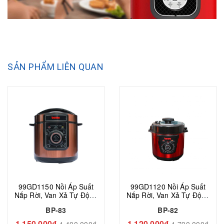
SẢN PHẨM LIÊN QUAN
99GD1150 Nồi Áp Suất
99GD1120 Nồi Áp Suất
Nắp Rời, Van Xả Tự Động
Nắp Rời, Van Xả Tự Động
Benny BP-83, Màu Tím-
Benny BP-82, Màu Đỏ-
BP-83
BP-82
Đen, 1000W, 6 Lít
Đen, 1000W, 6 Lít
1.150.000₫
1.120.000₫