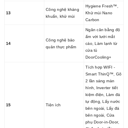
Hygiene Fresh™,
Công nghệ kháng
13
Khử mùi Nano
khuẩn, khử mùi
Carbon
Ngăn cân bằng độ
ẩm với lưới mắt
Công nghệ bảo
14
cáo, Làm lạnh từ
quản thực phẩm
cửa tủ
DoorCooling+
Tích hợp WIFI -
Smart ThinQ™, Gõ
2 lần sáng màn
hình, Inverter tiết
kiệm điện, Làm đá
tự động, Lấy nước
15
Tiện ích
bên ngoài, Lấy đá
bên ngoài, Cửa
phụ Door-in-Door,