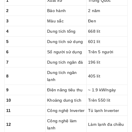
1
Xuất xứ
Trung Quốc
2
Bảo hành
2 năm
3
Màu sắc
Đen
4
Dung tích tổng
668 lít
5
Dung tích sử dụng
601 lít
6
Số người sử dụng
Trên 5 người
7
Dung tích ngăn đá
196 lít
Dung tích ngăn
8
405 lít
lạnh
9
Điện năng tiêu thụ
~ 1.9 kW/ngày
10
Khoảng dung tích
Trên 550 lít
11
Công nghệ Inverter
Tủ lạnh Inverter
Công nghệ làm
12
Làm lạnh đa chiều
lạnh