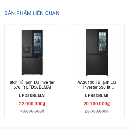
SẢN PHẨM LIÊN QUAN
8tch Tủ lạnh LG Inverter
AA20100 Tủ lạnh LG
576 lít LFD58BLMAI
Inverter 530 lít
LFB53BLMI
LFD58BLMAI
LFB53BLMI
22.900.000₫
20.100.000₫
40.000.000₫
25.000.000₫