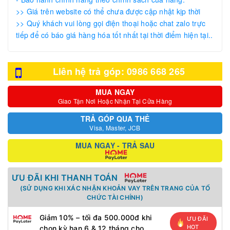
>> Giá trên website có thể chưa được cập nhật kịp thời
>> Quý khách vui lòng gọi điện thoại hoặc chat zalo trực
tiếp để có báo giá hàng hóa tốt nhất tại thời điểm hiện tại..
Liên hệ trả góp: 0986 668 265
MUA NGAY
Giao Tận Nơi Hoặc Nhận Tại Cửa Hàng
TRẢ GÓP QUA THẺ
Visa, Master, JCB
MUA NGAY - TRẢ SAU
ƯU ĐÃI KHI THANH TOÁN
(SỬ DỤNG KHI XÁC NHẬN KHOẢN VAY TRÊN TRANG CỦA TỔ
CHỨC TÀI CHÍNH)
Giảm 10% – tối đa 500.000đ khi
ƯU ĐÃI
HOT
chọn kỳ hạn 6 & 12 tháng cho