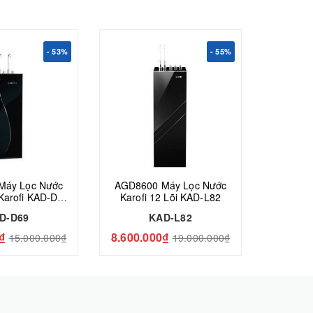
- 53%
- 55%
Máy Lọc Nước
AGD8600 Máy Lọc Nước
6tcht M
Karofi KAD-D69
Karofi 12 Lõi KAD-L82
lạnh 
1 Lõi
D-D69
KAD-L82
₫
8.600.000₫
8.900.
15.000.000₫
19.000.000₫