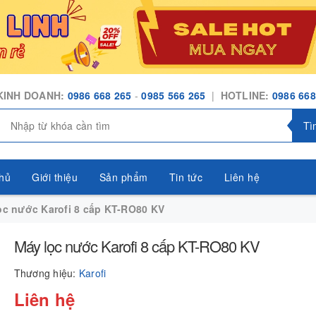
KINH DOANH:
0986 668 265
-
0985 566 265
|
HOTLINE:
0986 668
Tì
hủ
Giới thiệu
Sản phẩm
Tin tức
Liên hệ
ọc nước Karofi 8 cấp KT-RO80 KV
Máy lọc nước Karofi 8 cấp KT-RO80 KV
Thương hiệu:
Karofi
Liên hệ