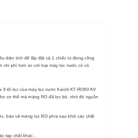
 diện tích để lắp đặt cả 1 chiếc tủ đứng cồng
m chi phí hơn so với loại máy lọc nước có vỏ.
a 9 lõi lọc của máy lọc nước Karofi KT-RO80 KV
u cho cơ thể mà màng RO đã lọc bỏ, nhờ đó nguồn
ớc, bảo vệ màng lọc RO phía sau khỏi các chất
c tạp chất khác...