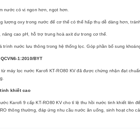
m nước có vị ngon hơn, ngọt hơn.
ợng oxy trong nước để cơ thể có thể hấp thụ dễ dàng hơn, tránh k
 nâng cao pH, hỗ trợ trung hoà axit dư trong cơ thể.
 trình nước lưu thông trong hệ thống lọc. Góp phần bổ sung khoáng c
a QCVN6-1:2010/BYT
y từ máy lọc nước Karofi KT-RO80 KV đã được chứng nhận đạt chuẩn
g.
tinh khiết cao
 Karofi 9 cấp KT-RO80 KV cho tỉ lệ thu hồi nước tinh khiết lên đế
lọc RO thông thường, đáp ứng nhu cầu nước ăn uống, sinh hoạt cho cả