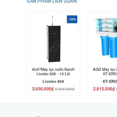
SẢN PHẨM LIÊN QUAN
- 50%
6tch*Máy lọc nước Karofi
AGD Máy lọc 
Livotec 606 - 10 Lõi
KT-ERO
Livotec 606
KT-ERO
3.000.000₫
2.815.500₫
5.000.000₫