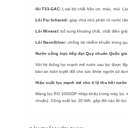
lõi T33-GAC:
Loại bỏ chất hữu cơ, màu, mùi. Là
Lõi Far Infrared:
giúp chia nhỏ phân tử nước tăng lư
Lõi Mineral:
bổ sung khoáng chất, chất điện giải,
Lõi NanoSilver:
chống tái nhiễm khuẩn trong quá
Nước uống trực tiếp đạt Quy chuẩn Quốc gi
Với hệ thống lọc mạnh mẽ nước sau lọc được lấ
bảo an toàn tuyệt đối cho sức khỏe người sử dụn
Hiệu suất lọc mạnh mẽ cho tỉ lệ thu hồi nước 
Màng lọc RO 100GDP nhập khẩu trong máy lọc nước
chuẩn). Công suất lọc 20 lít/h, gấp đôi các lõi 