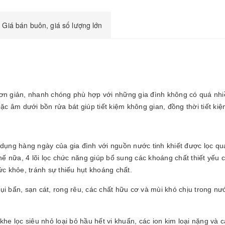
Giá bán buôn, giá số lượng lớn
n giản, nhanh chóng phù hợp với những gia đình không có quá nhiều
ặc âm dưới bồn rửa bát giúp tiết kiệm không gian, đồng thời tiết kiệ
dụng hàng ngày của gia đình với nguồn nước tinh khiết được lọc qu
thế nữa, 4 lõi lọc chức năng giúp bổ sung các khoáng chất thiết yế
c khỏe, tránh sự thiếu hụt khoáng chất.
bụi bẩn, sạn cát, rong rêu, các chất hữu cơ và mùi khó chịu trong nư
e lọc siêu nhỏ loại bỏ hầu hết vi khuẩn, các ion kim loại nặng và cá