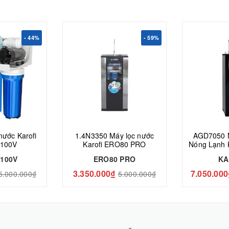
- 44%
- 59%
nước Karofi
1.4N3350 Máy lọc nước
AGD7050 
100V
Karofi ERO80 PRO
Nóng Lạnh 
1
100V
ERO80 PRO
KA
3.350.000₫
7.050.000
5.000.000₫
5.000.000₫