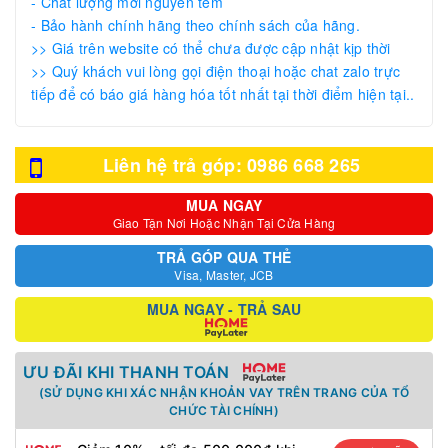
- Chất lượng mới nguyên tem
- Bảo hành chính hãng theo chính sách của hãng.
>> Giá trên website có thể chưa được cập nhật kịp thời
>> Quý khách vui lòng gọi điện thoại hoặc chat zalo trực
tiếp để có báo giá hàng hóa tốt nhất tại thời điểm hiện tại..
Liên hệ trả góp: 0986 668 265
MUA NGAY
Giao Tận Nơi Hoặc Nhận Tại Cửa Hàng
TRẢ GÓP QUA THẺ
Visa, Master, JCB
MUA NGAY - TRẢ SAU
ƯU ĐÃI KHI THANH TOÁN
(SỬ DỤNG KHI XÁC NHẬN KHOẢN VAY TRÊN TRANG CỦA TỔ
CHỨC TÀI CHÍNH)