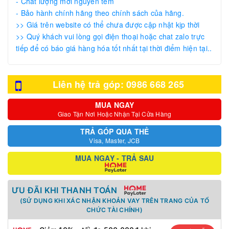
- Chất lượng mới nguyên tem
- Bảo hành chính hãng theo chính sách của hãng.
>> Giá trên website có thể chưa được cập nhật kịp thời
>> Quý khách vui lòng gọi điện thoại hoặc chat zalo trực
tiếp để có báo giá hàng hóa tốt nhất tại thời điểm hiện tại..
Liên hệ trả góp: 0986 668 265
MUA NGAY
Giao Tận Nơi Hoặc Nhận Tại Cửa Hàng
TRẢ GÓP QUA THẺ
Visa, Master, JCB
MUA NGAY - TRẢ SAU
ƯU ĐÃI KHI THANH TOÁN
(SỬ DỤNG KHI XÁC NHẬN KHOẢN VAY TRÊN TRANG CỦA TỔ
CHỨC TÀI CHÍNH)