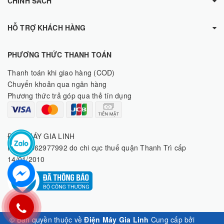
CHÍNH SÁCH
HỖ TRỢ KHÁCH HÀNG
PHƯƠNG THỨC THANH TOÁN
Thanh toán khi giao hàng (COD)
Chuyển khoản qua ngân hàng
Phương thức trả góp qua thẻ tín dụng
ĐIỆN MÁY GIA LINH
MST: 8062977992 do chi cục thuế quận Thanh Trì cấp
14/01/2010
© Bản quyền thuộc về
Điện Máy Gia Linh
Cung cấp bởi
Sapo