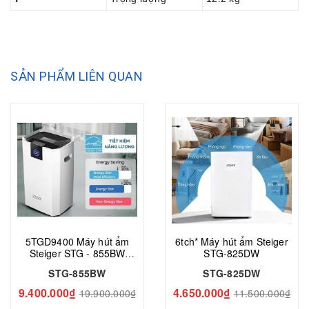
SẢN PHẨM LIÊN QUAN
5TGD9400 Máy hút ẩm
6tch* Máy hút ẩm Steiger
Steiger STG - 855BW
STG-825DW
(STG-855BW)
STG-855BW
STG-825DW
9.400.000₫
4.650.000₫
19.900.000₫
11.500.000₫