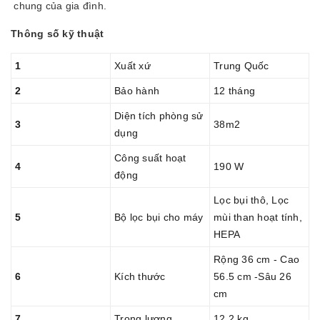
chung của gia đình.
Thông số kỹ thuật
1
Xuất xứ
Trung Quốc
2
Bảo hành
12 tháng
Diện tích phòng sử
3
38m2
dụng
Công suất hoạt
4
190 W
động
Lọc bụi thô, Lọc
5
Bộ lọc bụi cho máy
mùi than hoạt tính,
HEPA
Rộng 36 cm - Cao
6
Kích thước
56.5 cm -Sâu 26
cm
7
Trọng lượng
12.2 kg