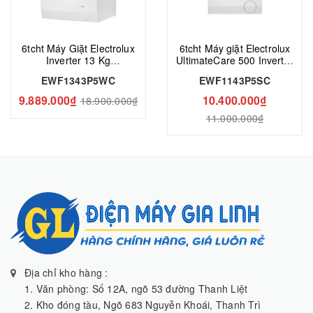
6tcht Máy Giặt Electrolux
6tcht Máy giặt Electrolux
Inverter 13 Kg
UltimateCare 500 Inverter
EWF1343P5WC
11 kg EWF1143P5SC
EWF1343P5WC
EWF1143P5SC
9.889.000₫
10.400.000₫
18.900.000₫
11.000.000₫
Địa chỉ kho hàng :
1. Văn phòng: Số 12A, ngõ 53 đường Thanh Liệt
2. Kho đóng tàu, Ngõ 683 Nguyễn Khoái, Thanh Trì