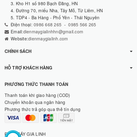
3. Kho H1 số 980 Bạch Đằng, HN
4. Đường 70, miếu Nha, Tây Mỗ, Từ Liêm, HN
5. TDP4 - Ba Hàng - Phổ Yên - Thái Nguyên
Điện thoại:
0986 668 265
-
0985 566 265
Email:
dienmaygialinhhn@gmail.com
Website:
dienmaygialinh.com
CHÍNH SÁCH
HỖ TRỢ KHÁCH HÀNG
PHƯƠNG THỨC THANH TOÁN
Thanh toán khi giao hàng (COD)
Chuyển khoản qua ngân hàng
Phương thức trả góp qua thẻ tín dụng
ĐIỆN MÁY GIA LINH