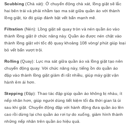
Scubbing
(Chà xát): Ở chuyển động chà xát, lồng giặt sẽ lắc
hai bên trái và phải nhằm tạo ma sát giữa quần áo với thành
lồng giặt, từ đó giúp đánh bật vết bẩn mạnh mẽ.
Filtration
(Nén): Lồng giặt sẽ quay tròn và nén quần áo vào
thành lồng giặt ở chức năng này. Quần áo được nén chặt vào
thành lồng giặt với tốc độ quay khoảng 108 vòng/ phút giúp loại
bỏ vết bẩn vượt trội.
Rolling
(Quay): Lực ma sát giữa quần áo và lồng giặt tạo nên
chuyển động quay. Với chức năng này, tiếng ồn do quần áo
đập vào thành lồng giặt giảm đi rất nhiều, giúp máy giặt vận
hành êm ái hơn.
Stepping
(Đập): Thao tác đập giúp quần áo không bị nhàu, ít
nếp nhăn hơn, giúp người dùng tiết kiệm tối đa thời gian là ủi
sau khi giặt. Chuyển động đập với hành động đưa quần áo lên
cao rồi dừng lại cho quần áo rơi tự do xuống, giảm hình thành
những nếp nhăn trên quần áo hiệu quả.