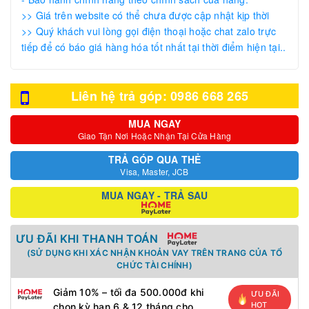
>> Giá trên website có thể chưa được cập nhật kịp thời
>> Quý khách vui lòng gọi điện thoại hoặc chat zalo trực
tiếp để có báo giá hàng hóa tốt nhất tại thời điểm hiện tại..
Liên hệ trả góp: 0986 668 265
MUA NGAY
Giao Tận Nơi Hoặc Nhận Tại Cửa Hàng
TRẢ GÓP QUA THẺ
Visa, Master, JCB
MUA NGAY - TRẢ SAU
ƯU ĐÃI KHI THANH TOÁN
(SỬ DỤNG KHI XÁC NHẬN KHOẢN VAY TRÊN TRANG CỦA TỔ
CHỨC TÀI CHÍNH)
Giảm 10% – tối đa 500.000đ khi
ƯU ĐÃI
HOT
chọn kỳ hạn 6 & 12 tháng cho