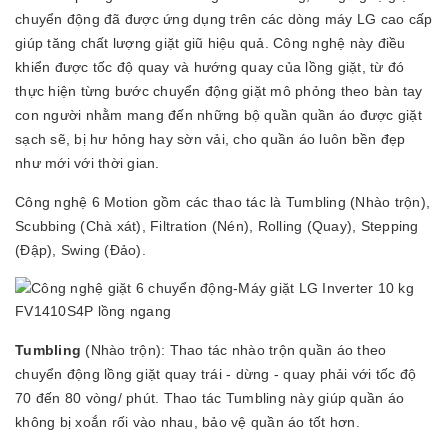
chuyển động đã được ứng dụng trên các dòng máy LG cao cấp
giúp tăng chất lượng giặt giũ hiệu quả. Công nghệ này điều
khiển được tốc độ quay và hướng quay của lồng giặt, từ đó
thực hiện từng bước chuyển động giặt mô phỏng theo bàn tay
con người nhằm mang đến những bộ quần quần áo được giặt
sạch sẽ, bị hư hỏng hay sờn vải, cho quần áo luôn bền đẹp
như mới với thời gian.
Công nghệ 6 Motion gồm các thao tác là Tumbling (Nhào trộn),
Scubbing (Chà xát), Filtration (Nén), Rolling (Quay), Stepping
(Đập), Swing (Đảo).
Tumbling
(Nhào trộn): Thao tác nhào trộn quần áo theo
chuyển động lồng giặt quay trái - dừng - quay phải với tốc độ
70 đến 80 vòng/ phút. Thao tác Tumbling này giúp quần áo
không bị xoắn rối vào nhau, bảo vệ quần áo tốt hơn.