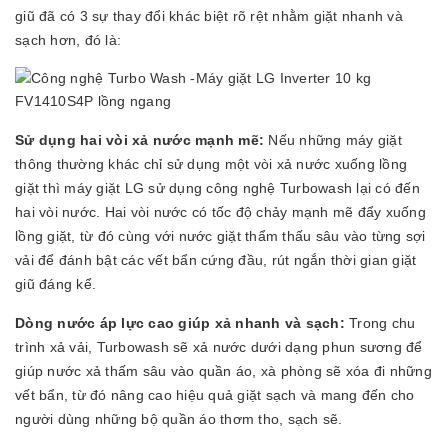
giũ đã có 3 sự thay đổi khác biệt rõ rệt nhằm giặt nhanh và
sạch hơn, đó là:
Sử dụng hai vòi xả nước mạnh mẽ:
Nếu những máy giặt
thông thường khác chỉ sử dụng một vòi xả nước xuống lồng
giặt thì máy giặt LG sử dụng công nghệ Turbowash lại có đến
hai vòi nước. Hai vòi nước có tốc độ chảy mạnh mẽ đẩy xuống
lồng giặt, từ đó cùng với nước giặt thẩm thấu sâu vào từng sợi
vải để đánh bật các vết bẩn cứng đầu, rút ngắn thời gian giặt
giũ đáng kể.
Dòng nước áp lực cao giúp xả nhanh và sạch:
Trong chu
trình xả vải, Turbowash sẽ xả nước dưới dạng phun sương để
giúp nước xả thấm sâu vào quần áo, xà phòng sẽ xóa đi những
vết bẩn, từ đó nâng cao hiệu quả giặt sạch và mang đến cho
người dùng những bộ quần áo thơm tho, sạch sẽ.