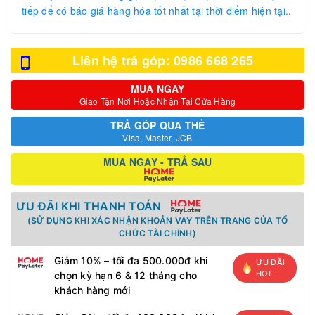
tiếp để có báo giá hàng hóa tốt nhất tại thời điểm hiện tại..
Liên hệ trả góp: 0986 668 265
MUA NGAY
Giao Tận Nơi Hoặc Nhận Tại Cửa Hàng
TRẢ GÓP QUA THẺ
Visa, Master, JCB
MUA NGAY - TRẢ SAU
ƯU ĐÃI KHI THANH TOÁN
(SỬ DỤNG KHI XÁC NHẬN KHOẢN VAY TRÊN TRANG CỦA TỔ
CHỨC TÀI CHÍNH)
Giảm 10% – tối đa 500.000đ khi
ƯU ĐÃI
HOT
chọn kỳ hạn 6 & 12 tháng cho
khách hàng mới