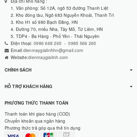
Địa chỉ kho hàng :
1. Văn phòng: Số 12A, ngõ 53 đường Thanh Liệt
2. Kho đóng tàu, Ngõ 683 Nguyễn Khoái, Thanh Trì
3. Kho H1 số 980 Bạch Đằng, HN
4. Đường 70, miếu Nha, Tây Mỗ, Từ Liêm, HN
5. TDP4 - Ba Hàng - Phổ Yên - Thái Nguyên
Điện thoại:
0986 668 265
-
0985 566 265
Email:
dienmaygialinhhn@gmail.com
Website:
dienmaygialinh.com
CHÍNH SÁCH
HỖ TRỢ KHÁCH HÀNG
PHƯƠNG THỨC THANH TOÁN
Thanh toán khi giao hàng (COD)
Chuyển khoản qua ngân hàng
Phương thức trả góp qua thẻ tín dụng