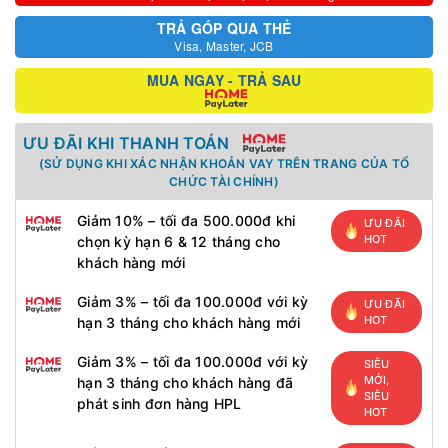
TRẢ GÓP QUA THẺ
Visa, Master, JCB
MUA NGAY - TRẢ SAU
ƯU ĐÃI KHI THANH TOÁN
(SỬ DỤNG KHI XÁC NHẬN KHOẢN VAY TRÊN TRANG CỦA TỔ
CHỨC TÀI CHÍNH)
Giảm 10% – tối đa 500.000đ khi
ƯU ĐÃI
HOT
chọn kỳ hạn 6 & 12 tháng cho
khách hàng mới
Giảm 3% – tối đa 100.000đ với kỳ
ƯU ĐÃI
HOT
hạn 3 tháng cho khách hàng mới
Giảm 3% – tối đa 100.000đ với kỳ
SIÊU
MỚI,
hạn 3 tháng cho khách hàng đã
SIÊU
phát sinh đơn hàng HPL
HOT