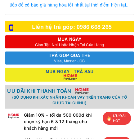
tiếp để có báo giá hàng hóa tốt nhất tại thời điểm hiện tại..
Liên hệ trả góp: 0986 668 265
MUA NGAY
Giao Tận Nơi Hoặc Nhận Tại Cửa Hàng
TRẢ GÓP QUA THẺ
Visa, Master, JCB
MUA NGAY - TRẢ SAU
ƯU ĐÃI KHI THANH TOÁN
(SỬ DỤNG KHI XÁC NHẬN KHOẢN VAY TRÊN TRANG CỦA TỔ
CHỨC TÀI CHÍNH)
Giảm 10% – tối đa 500.000đ khi
ƯU ĐÃI
HOT
chọn kỳ hạn 6 & 12 tháng cho
khách hàng mới