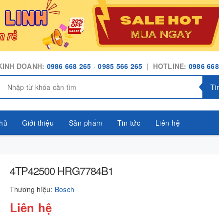
KINH DOANH:
0986 668 265
-
0985 566 265
|
HOTLINE:
0986 668
Tì
hủ
Giới thiệu
Sản phẩm
Tin tức
Liên hệ
4TP42500 HRG7784B1
Thương hiệu:
Bosch
Liên hệ