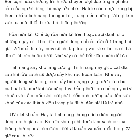
Bên cạnh các chương trình rửa chuyên biệt đáp ứng mọi nhu
cầu của người dùng thì máy rửa chén Hafele còn được trang bị
thêm nhiều tính năng thông minh, mang đến những trải nghiệm
vượt xa một thiết bị rửa bát thông thường.
– Rửa nửa tải: Chế độ rửa nửa tải trên hoặc dưới dành cho
những ngày có ít bát đĩa, người dùng chỉ cần rửa ở 1 trong hai
giá. Với chế độ này, máy sẽ chỉ tập trung vào việc làm sạch bát
đĩa ở tải trên hoặc dưới. Nhờ vậy có thể tiết kiệm nước tối đa.
– Tính năng sấy khô tăng cường: Tính năng này giúp bát đĩa
sau khi rửa sạch sẽ được sấy khô ráo hoàn toàn. Nhờ vậy
người dùng sẽ không còn thấy tình trạng đọng nước trên bề
mặt bát đĩa như khi rửa bằng tay. Đồng thời hạn chế nguy cơ vi
khuẩn và nấm mốc sinh sôi phát triển ảnh hưởng xấu đến sức
khoẻ của các thành viên trong gia đình, đặc biệt là trẻ nhỏ.
– UV diệt khuẩn: Đây là tính năng thông minh được người
dùng đánh giá cao. Bát đĩa không chỉ được làm sạch bề mặt
thông thường mà còn được diệt vi khuẩn và nấm mốc trong 72
giờ sau khi rửa.