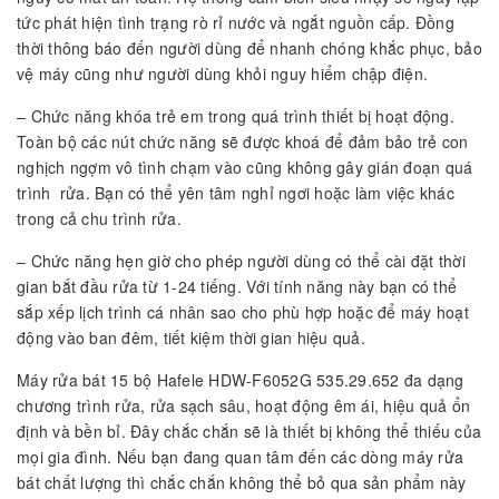
tức phát hiện tình trạng rò rỉ nước và ngắt nguồn cấp. Đồng
thời thông báo đến người dùng để nhanh chóng khắc phục, bảo
vệ máy cũng như người dùng khỏi nguy hiểm chập điện.
– Chức năng khóa trẻ em trong quá trình thiết bị hoạt động.
Toàn bộ các nút chức năng sẽ được khoá để đảm bảo trẻ con
nghịch ngợm vô tình chạm vào cũng không gây gián đoạn quá
trình rửa. Bạn có thể yên tâm nghỉ ngơi hoặc làm việc khác
trong cả chu trình rửa.
– Chức năng hẹn giờ cho phép người dùng có thể cài đặt thời
gian bắt đầu rửa từ 1-24 tiếng. Với tính năng này bạn có thể
sắp xếp lịch trình cá nhân sao cho phù hợp hoặc để máy hoạt
động vào ban đêm, tiết kiệm thời gian hiệu quả.
Máy rửa bát 15 bộ Hafele HDW-F6052G 535.29.652 đa dạng
chương trình rửa, rửa sạch sâu, hoạt động êm ái, hiệu quả ổn
định và bền bỉ. Đây chắc chắn sẽ là thiết bị không thể thiếu của
mọi gia đình. Nếu bạn đang quan tâm đến các dòng máy rửa
bát chất lượng thì chắc chắn không thể bỏ qua sản phẩm này