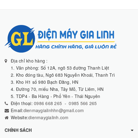
Địa chỉ kho hàng :
1. Văn phòng: Số 12A, ngõ 53 đường Thanh Liệt
2. Kho đóng tàu, Ngõ 683 Nguyễn Khoái, Thanh Trì
3. Kho H1 số 980 Bạch Đằng, HN
4. Đường 70, miếu Nha, Tây Mỗ, Từ Liêm, HN
5. TDP4 - Ba Hàng - Phổ Yên - Thái Nguyên
Điện thoại:
0986 668 265
-
0985 566 265
Email:
dienmaygialinhhn@gmail.com
Website:
dienmaygialinh.com
CHÍNH SÁCH