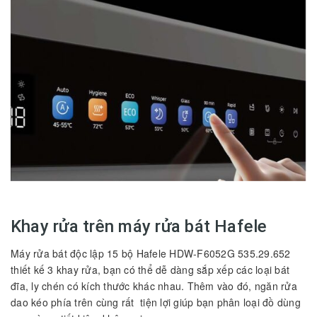
Khay rửa trên máy rửa bát Hafele
Máy rửa bát độc lập 15 bộ Hafele HDW-F6052G 535.29.652
thiết kế 3 khay rửa, bạn có thể dễ dàng sắp xếp các loại bát
đĩa, ly chén có kích thước khác nhau. Thêm vào đó, ngăn rửa
dao kéo phía trên cùng rất tiện lợi giúp bạn phân loại đồ dùng