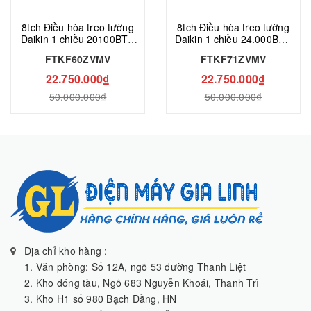
8tch Điều hòa treo tường
8tch Điều hòa treo tường
Daikin 1 chiều 20100BTU
Daikin 1 chiều 24.000BTU
inverter FTKF60ZVMV
inverter FTKF71ZVMV
FTKF60ZVMV
FTKF71ZVMV
22.750.000₫
22.750.000₫
50.000.000₫
50.000.000₫
Địa chỉ kho hàng :
1. Văn phòng: Số 12A, ngõ 53 đường Thanh Liệt
2. Kho đóng tàu, Ngõ 683 Nguyễn Khoái, Thanh Trì
3. Kho H1 số 980 Bạch Đằng, HN