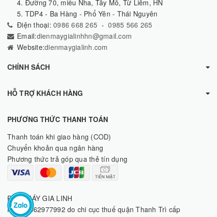
4. Đường 70, miếu Nha, Tây Mỗ, Từ Liêm, HN
5. TDP4 - Ba Hàng - Phổ Yên - Thái Nguyên
Điện thoại:
0986 668 265
-
0985 566 265
Email:
dienmaygialinhhn@gmail.com
Website:
dienmaygialinh.com
CHÍNH SÁCH
HỖ TRỢ KHÁCH HÀNG
PHƯƠNG THỨC THANH TOÁN
Thanh toán khi giao hàng (COD)
Chuyển khoản qua ngân hàng
Phương thức trả góp qua thẻ tín dụng
ĐIỆN MÁY GIA LINH
MST: 8062977992 do chi cục thuế quận Thanh Trì cấp