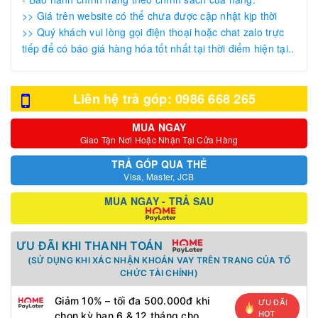
>> Giá trên website có thể chưa được cập nhật kịp thời
>> Quý khách vui lòng gọi điện thoại hoặc chat zalo trực
tiếp để có báo giá hàng hóa tốt nhất tại thời điểm hiện tại..
Liên hệ trả góp: 0986 668 265
MUA NGAY
Giao Tận Nơi Hoặc Nhận Tại Cửa Hàng
TRẢ GÓP QUA THẺ
Visa, Master, JCB
MUA NGAY - TRẢ SAU
ƯU ĐÃI KHI THANH TOÁN
(SỬ DỤNG KHI XÁC NHẬN KHOẢN VAY TRÊN TRANG CỦA TỔ
CHỨC TÀI CHÍNH)
Giảm 10% – tối đa 500.000đ khi
ƯU ĐÃI
HOT
chọn kỳ hạn 6 & 12 tháng cho