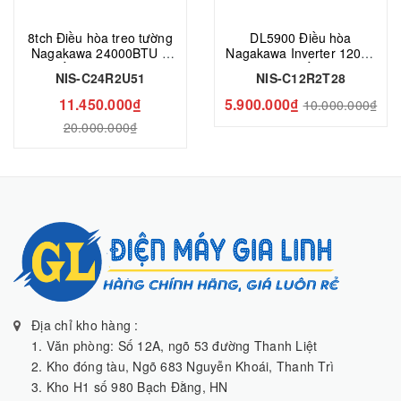
8tch Điều hòa treo tường
DL5900 Điều hòa
Nagakawa 24000BTU 1
Nagakawa Inverter 12000
chiều inverter NIS-
BTU 1 chiều NIS-
NIS-C24R2U51
NIS-C12R2T28
C24R2U51
C12R2T28 gas R-32
11.450.000₫
5.900.000₫
10.000.000₫
20.000.000₫
Địa chỉ kho hàng :
1. Văn phòng: Số 12A, ngõ 53 đường Thanh Liệt
2. Kho đóng tàu, Ngõ 683 Nguyễn Khoái, Thanh Trì
3. Kho H1 số 980 Bạch Đằng, HN