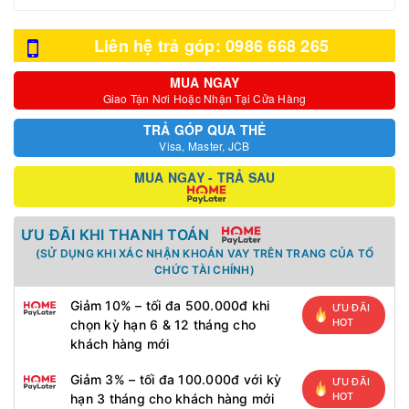
Liên hệ trả góp: 0986 668 265
MUA NGAY
Giao Tận Nơi Hoặc Nhận Tại Cửa Hàng
TRẢ GÓP QUA THẺ
Visa, Master, JCB
MUA NGAY - TRẢ SAU
ƯU ĐÃI KHI THANH TOÁN
(SỬ DỤNG KHI XÁC NHẬN KHOẢN VAY TRÊN TRANG CỦA TỔ
CHỨC TÀI CHÍNH)
Giảm 10% – tối đa 500.000đ khi
ƯU ĐÃI
HOT
chọn kỳ hạn 6 & 12 tháng cho
khách hàng mới
Giảm 3% – tối đa 100.000đ với kỳ
ƯU ĐÃI
HOT
hạn 3 tháng cho khách hàng mới