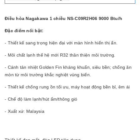
Điều hòa Nagakawa 1 chiều NS-C09R2H06 9000 Btu/h
Đặc điểm nổi bật:
- Thiết kế sang trọng hiện đại với màn hình hiển thị ẩn.
- Môi chất lạnh thế hệ mới R32 thân thiện môi trường.
- Cánh tản nhiệt Golden Fin kháng khuẩn, siêu bền; chống ăn
mòn từ môi trường khắc nghiệt vùng biển.
- Thiết kế chống rung ồn tối ưu, máy hoạt động bền bỉ, êm ái
- Chế độ làm lạnh/hút ẩm/thông gió
- Xuất xứ: Malaysia
Thiết kế đẹp mắt, đèn LED tiện dụng