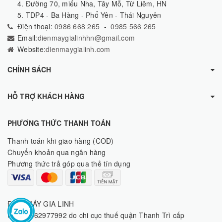
4. Đường 70, miếu Nha, Tây Mỗ, Từ Liêm, HN
5. TDP4 - Ba Hàng - Phổ Yên - Thái Nguyên
Điện thoại:
0986 668 265
-
0985 566 265
Email:
dienmaygialinhhn@gmail.com
Website:
dienmaygialinh.com
CHÍNH SÁCH
HỖ TRỢ KHÁCH HÀNG
PHƯƠNG THỨC THANH TOÁN
Thanh toán khi giao hàng (COD)
Chuyển khoản qua ngân hàng
Phương thức trả góp qua thẻ tín dụng
ĐIỆN MÁY GIA LINH
MST: 8062977992 do chi cục thuế quận Thanh Trì cấp