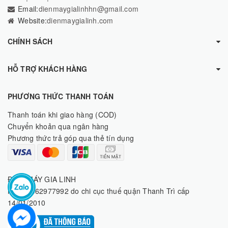
Email:
dienmaygialinhhn@gmail.com
Website:
dienmaygialinh.com
CHÍNH SÁCH
HỖ TRỢ KHÁCH HÀNG
PHƯƠNG THỨC THANH TOÁN
Thanh toán khi giao hàng (COD)
Chuyển khoản qua ngân hàng
Phương thức trả góp qua thẻ tín dụng
ĐIỆN MÁY GIA LINH
MST: 8062977992 do chi cục thuế quận Thanh Trì cấp
14/01/2010