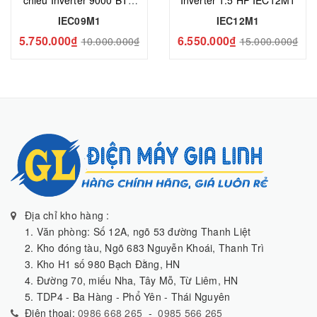
IEC09M1
IEC09M1
IEC12M1
5.750.000₫
6.550.000₫
10.000.000₫
15.000.000₫
Địa chỉ kho hàng :
1. Văn phòng: Số 12A, ngõ 53 đường Thanh Liệt
2. Kho đóng tàu, Ngõ 683 Nguyễn Khoái, Thanh Trì
3. Kho H1 số 980 Bạch Đằng, HN
4. Đường 70, miếu Nha, Tây Mỗ, Từ Liêm, HN
5. TDP4 - Ba Hàng - Phổ Yên - Thái Nguyên
Điện thoại:
0986 668 265
-
0985 566 265