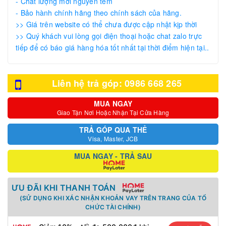
- Chất lượng mới nguyên tem
- Bảo hành chính hãng theo chính sách của hãng.
>> Giá trên website có thể chưa được cập nhật kịp thời
>> Quý khách vui lòng gọi điện thoại hoặc chat zalo trực
tiếp để có báo giá hàng hóa tốt nhất tại thời điểm hiện tại..
Liên hệ trả góp: 0986 668 265
MUA NGAY
Giao Tận Nơi Hoặc Nhận Tại Cửa Hàng
TRẢ GÓP QUA THẺ
Visa, Master, JCB
MUA NGAY - TRẢ SAU
ƯU ĐÃI KHI THANH TOÁN
(SỬ DỤNG KHI XÁC NHẬN KHOẢN VAY TRÊN TRANG CỦA TỔ
CHỨC TÀI CHÍNH)