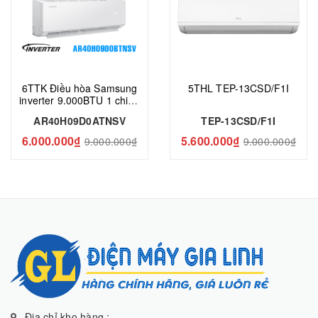
6TTK Điều hòa Samsung
5THL TEP-13CSD/F1I
inverter 9.000BTU 1 chiều
AR40H09D0ATNSV
AR40H09D0ATNSV
TEP-13CSD/F1I
6.000.000₫
5.600.000₫
9.000.000₫
9.000.000₫
Địa chỉ kho hàng :