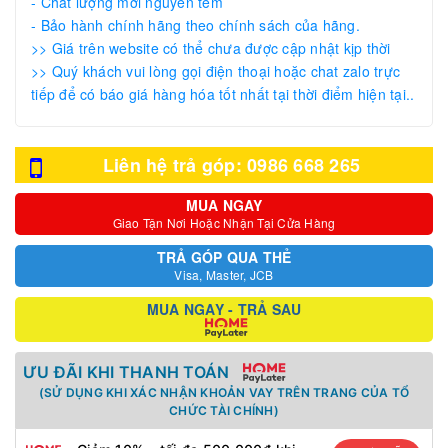
- Chất lượng mới nguyên tem
- Bảo hành chính hãng theo chính sách của hãng.
>> Giá trên website có thể chưa được cập nhật kịp thời
>> Quý khách vui lòng gọi điện thoại hoặc chat zalo trực
tiếp để có báo giá hàng hóa tốt nhất tại thời điểm hiện tại..
Liên hệ trả góp: 0986 668 265
MUA NGAY
Giao Tận Nơi Hoặc Nhận Tại Cửa Hàng
TRẢ GÓP QUA THẺ
Visa, Master, JCB
MUA NGAY - TRẢ SAU
ƯU ĐÃI KHI THANH TOÁN
(SỬ DỤNG KHI XÁC NHẬN KHOẢN VAY TRÊN TRANG CỦA TỔ
CHỨC TÀI CHÍNH)