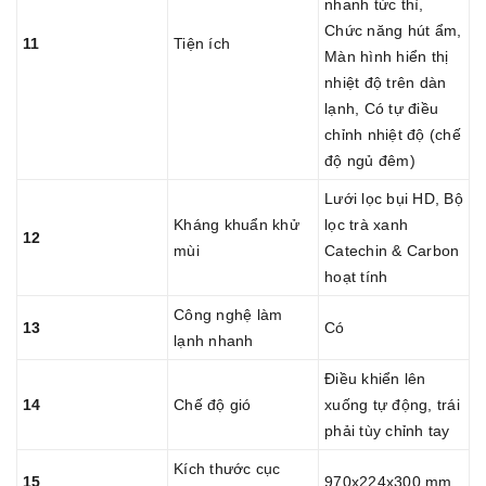
nhanh tức thì,
Chức năng hút ẩm,
11
Tiện ích
Màn hình hiển thị
nhiệt độ trên dàn
lạnh, Có tự điều
chỉnh nhiệt độ (chế
độ ngủ đêm)
Lưới lọc bụi HD, Bộ
Kháng khuẩn khử
lọc trà xanh
12
mùi
Catechin & Carbon
hoạt tính
Công nghệ làm
13
Có
lạnh nhanh
Điều khiển lên
14
Chế độ gió
xuống tự động, trái
phải tùy chỉnh tay
Kích thước cục
15
970x224x300 mm