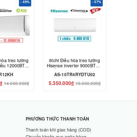
- 49%
- 57%
 hòa treo tường
6tcht Điều hòa treo tường
6tcht Đ
hiều 12000BTU
Hisense inverter 9000BTU 1
Hisense
r i-DR12KH
chiều AS-10TR4RYDTU02
AS-1
DR12KH
AS-10TR4RYDTU02
AS-1
₫
5.350.000₫
5.500.
14.000.000₫
10.000.000₫
PHƯƠNG THỨC THANH TOÁN
Thanh toán khi giao hàng (COD)
Chuyển khoản qua ngân hàng