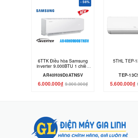
- 56%
6TTK Điều hòa Samsung
5THL TEP-1
inverter 9.000BTU 1 chiều
AR40H09D0ATNSV
AR40H09D0ATNSV
TEP-13C
6.000.000₫
5.600.000₫
9.000.000₫