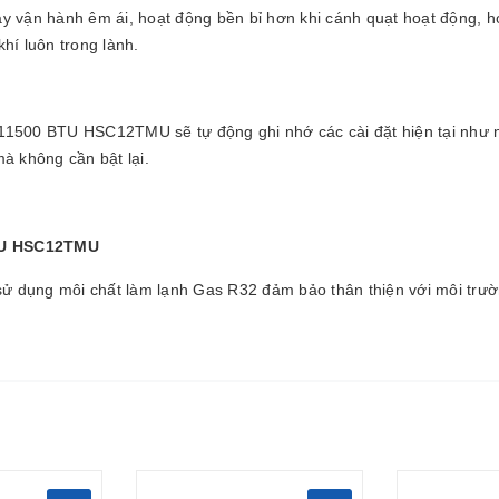
y vận hành êm ái, hoạt động bền bỉ hơn khi cánh quạt hoạt động, h
hí luôn trong lành.
u 11500 BTU HSC12TMU sẽ tự động ghi nhớ các cài đặt hiện tại như nh
mà không cần bật lại.
 dụng môi chất làm lạnh Gas R32 đảm bảo thân thiện với môi trường