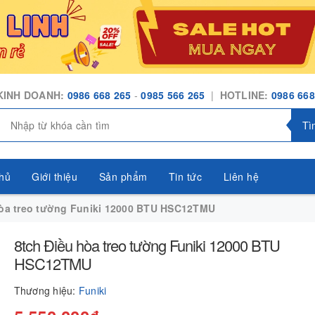
KINH DOANH:
0986 668 265
-
0985 566 265
|
HOTLINE:
0986 668
Tì
hủ
Giới thiệu
Sản phẩm
Tin tức
Liên hệ
hòa treo tường Funiki 12000 BTU HSC12TMU
8tch Điều hòa treo tường Funiki 12000 BTU
HSC12TMU
Thương hiệu:
Funiki