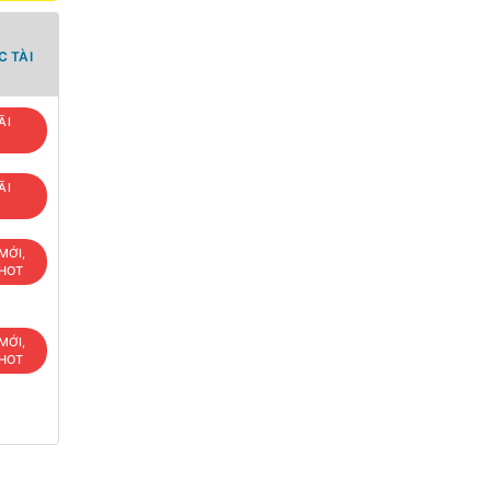
 TÀI
ÃI
ÃI
MỚI,
 HOT
MỚI,
 HOT