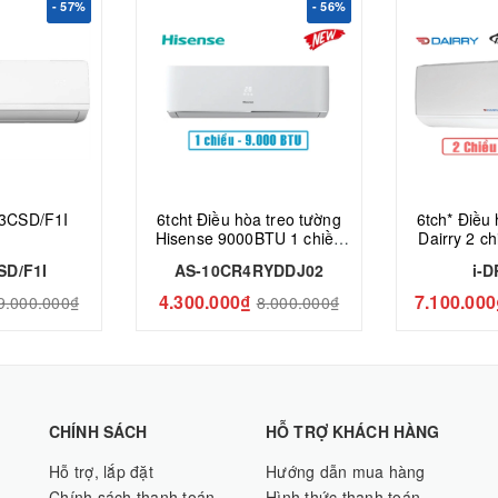
- 57%
- 56%
3CSD/F1I
6tcht Điều hòa treo tường
6tch* Điều
Hisense 9000BTU 1 chiều
Dairry 2 c
AS-10CR4RYDDJ02
inverte
SD/F1I
AS-10CR4RYDDJ02
i-
4.300.000₫
7.100.000
9.000.000₫
8.000.000₫
CHÍNH SÁCH
HỖ TRỢ KHÁCH HÀNG
Hỗ trợ, lắp đặt
Hướng dẫn mua hàng
Chính sách thanh toán
Hình thức thanh toán