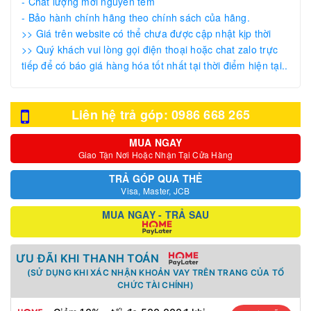
- Chất lượng mới nguyên tem
- Bảo hành chính hãng theo chính sách của hãng.
>> Giá trên website có thể chưa được cập nhật kịp thời
>> Quý khách vui lòng gọi điện thoại hoặc chat zalo trực
tiếp để có báo giá hàng hóa tốt nhất tại thời điểm hiện tại..
Liên hệ trả góp: 0986 668 265
MUA NGAY
Giao Tận Nơi Hoặc Nhận Tại Cửa Hàng
TRẢ GÓP QUA THẺ
Visa, Master, JCB
MUA NGAY - TRẢ SAU
ƯU ĐÃI KHI THANH TOÁN
(SỬ DỤNG KHI XÁC NHẬN KHOẢN VAY TRÊN TRANG CỦA TỔ
CHỨC TÀI CHÍNH)