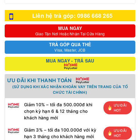
Liên hệ trả góp: 0986 668 265
MUA NGAY
Giao Tận Nơi Hoặc Nhận Tại Cửa Hàng
TRẢ GÓP QUA THẺ
Visa, Master, JCB
MUA NGAY - TRẢ SAU
ƯU ĐÃI KHI THANH TOÁN
(SỬ DỤNG KHI XÁC NHẬN KHOẢN VAY TRÊN TRANG CỦA TỔ
CHỨC TÀI CHÍNH)
Giảm 10% – tối đa 500.000đ khi
ƯU ĐÃI
HOT
chọn kỳ hạn 6 & 12 tháng cho
khách hàng mới
Giảm 3% – tối đa 100.000đ với kỳ
ƯU ĐÃI
HOT
hạn 3 tháng cho khách hàng mới