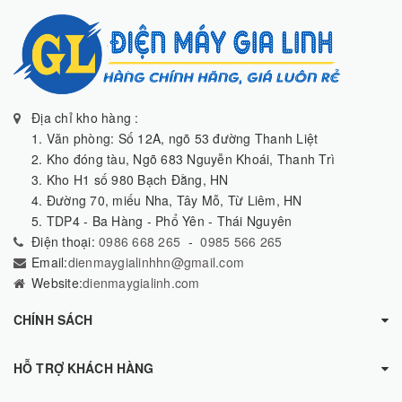
Địa chỉ kho hàng :
1. Văn phòng: Số 12A, ngõ 53 đường Thanh Liệt
2. Kho đóng tàu, Ngõ 683 Nguyễn Khoái, Thanh Trì
3. Kho H1 số 980 Bạch Đằng, HN
4. Đường 70, miếu Nha, Tây Mỗ, Từ Liêm, HN
5. TDP4 - Ba Hàng - Phổ Yên - Thái Nguyên
Điện thoại:
0986 668 265
-
0985 566 265
Email:
dienmaygialinhhn@gmail.com
Website:
dienmaygialinh.com
CHÍNH SÁCH
HỖ TRỢ KHÁCH HÀNG