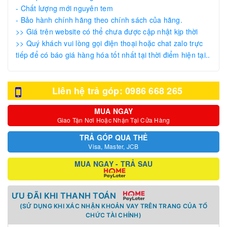
- Chất lượng mới nguyên tem
- Bảo hành chính hãng theo chính sách của hãng.
>> Giá trên website có thể chưa được cập nhật kịp thời
>> Quý khách vui lòng gọi điện thoại hoặc chat zalo trực
tiếp để có báo giá hàng hóa tốt nhất tại thời điểm hiện tại..
Liên hệ trả góp: 0986 668 265
MUA NGAY
Giao Tận Nơi Hoặc Nhận Tại Cửa Hàng
TRẢ GÓP QUA THẺ
Visa, Master, JCB
MUA NGAY - TRẢ SAU
ƯU ĐÃI KHI THANH TOÁN
(SỬ DỤNG KHI XÁC NHẬN KHOẢN VAY TRÊN TRANG CỦA TỔ
CHỨC TÀI CHÍNH)