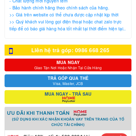
- Chất lượng mới nguyên tem
- Bảo hành chính hãng theo chính sách của hãng.
>> Giá trên website có thể chưa được cập nhật kịp thời
>> Quý khách vui lòng gọi điện thoại hoặc chat zalo trực
tiếp để có báo giá hàng hóa tốt nhất tại thời điểm hiện tại..
Liên hệ trả góp: 0986 668 265
MUA NGAY
Giao Tận Nơi Hoặc Nhận Tại Cửa Hàng
TRẢ GÓP QUA THẺ
Visa, Master, JCB
MUA NGAY - TRẢ SAU
ƯU ĐÃI KHI THANH TOÁN
(SỬ DỤNG KHI XÁC NHẬN KHOẢN VAY TRÊN TRANG CỦA TỔ
CHỨC TÀI CHÍNH)