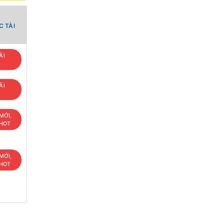
 TÀI
ÃI
ÃI
MỚI,
 HOT
MỚI,
 HOT