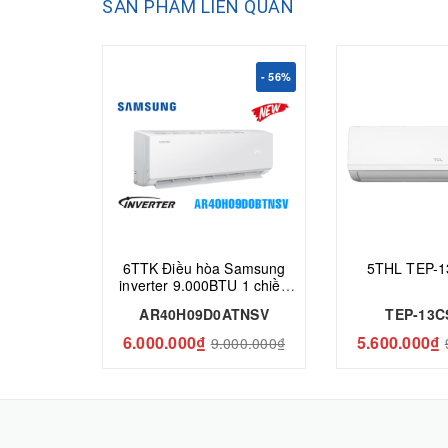
SẢN PHẨM LIÊN QUAN
- 56%
6TTK Điều hòa Samsung
5THL TEP-1
inverter 9.000BTU 1 chiều
AR40H09D0ATNSV
AR40H09D0ATNSV
TEP-13C
6.000.000₫
5.600.000₫
9.000.000₫