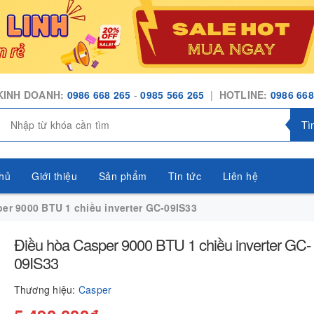
KINH DOANH:
0986 668 265
-
0985 566 265
|
HOTLINE:
0986 668
Tì
hủ
Giới thiệu
Sản phẩm
Tin tức
Liên hệ
er 9000 BTU 1 chiều inverter GC-09IS33
Điều hòa Casper 9000 BTU 1 chiều inverter GC-
09IS33
Thương hiệu:
Casper