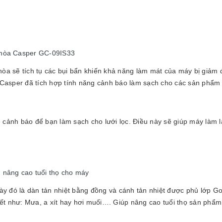
u hòa Casper GC-09IS33
 hòa sẽ tích tụ các bụi bẩn khiến khả năng làm mát của máy bị giảm 
mà Casper đã tích hợp tính năng cảnh báo làm sạch cho các sản phẩm
ẽ cảnh báo để bạn làm sạch cho lưới lọc. Điều này sẽ giúp máy làm l
g nâng cao tuổi thọ cho máy
ày đó là dàn tản nhiệt bằng đồng và cánh tản nhiệt được phủ lớp 
ết như: Mưa, a xít hay hơi muối…. Giúp nâng cao tuổi thọ sản phẩm