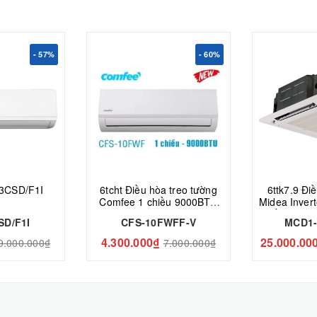
- 57%
- 60%
3CSD/F1I
6tcht Điều hòa treo tường
6ttk7.9 Đi
Comfee 1 chiều 9000BTU
Midea Inver
CFS-10FWFF-V
chiều MCD
SD/F1I
CFS-10FWFF-V
MCD1
4.300.000₫
25.000.00
9.000.000₫
7.000.000₫