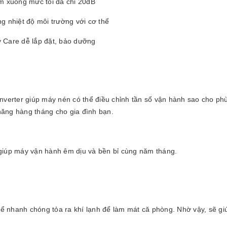
ảm xuống mức tối đa chỉ 20dB
 nhiệt độ môi trường với cơ thể
y Care dễ lắp đặt, bảo dưỡng
rter giúp máy nén có thể điều chỉnh tần số vận hành sao cho phù h
 năng hàng tháng cho gia đình bạn.
 giúp máy vận hành êm dịu và bền bỉ cùng năm tháng.
ể nhanh chóng tỏa ra khí lạnh để làm mát că phòng. Nhờ vậy, sẽ g