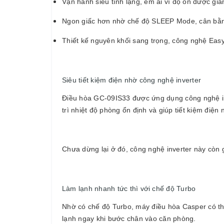
Vận hành siêu tĩnh lặng, êm ái vì độ ồn được gi
Ngon giấc hơn nhờ chế độ SLEEP Mode, cân bằng
Thiết kế nguyên khối sang trọng, công nghệ Eas
Siêu tiết kiệm điện nhờ công nghệ inverter
Điều hòa GC-09IS33 được ứng dụng công nghệ inve
trì nhiệt độ phòng ổn định và giúp tiết kiệm điện
Chưa dừng lại ở đó, công nghệ inverter này còn
Làm lạnh nhanh tức thì với chế độ Turbo
Nhờ có chế độ Turbo, máy điều hòa Casper có th
lạnh ngay khi bước chân vào căn phòng.