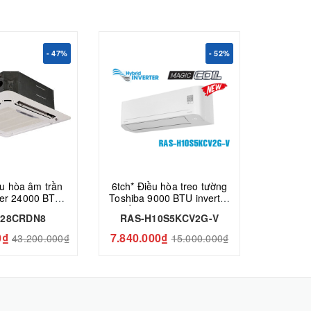
- 47%
- 52%
ều hòa âm trần
6tch* Điều hòa treo tường
6tch*Đi
ter 24000 BTU 1
Toshiba 9000 BTU inverter
Toshiba 
1-28CRDN8 gas
1 chiều RAS-H10S5KCV2G-
1 chiều
-28CRDN8
RAS-H10S5KCV2G-V
RAS-
R-32
V
0₫
7.840.000₫
9.940.
43.200.000₫
15.000.000₫