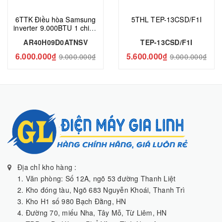
6TTK Điều hòa Samsung
5THL TEP-13CSD/F1I
inverter 9.000BTU 1 chiều
AR40H09D0ATNSV
AR40H09D0ATNSV
TEP-13CSD/F1I
6.000.000₫
5.600.000₫
9.000.000₫
9.000.000₫
Địa chỉ kho hàng :
1. Văn phòng: Số 12A, ngõ 53 đường Thanh Liệt
2. Kho đóng tàu, Ngõ 683 Nguyễn Khoái, Thanh Trì
3. Kho H1 số 980 Bạch Đằng, HN
4. Đường 70, miếu Nha, Tây Mỗ, Từ Liêm, HN