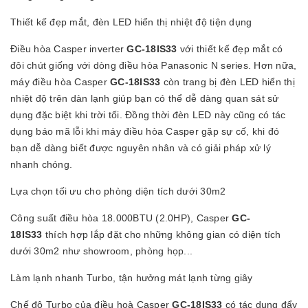
Thiết kế đẹp mắt, đèn LED hiển thị nhiệt độ tiện dụng
Điều hòa Casper inverter
GC-18IS33
với thiết kế đẹp mắt có
đôi chút giống với dòng điều hòa Panasonic N series. Hơn nữa,
máy điều hòa Casper
GC-18IS33
còn trang bị đèn LED hiển thị
nhiệt độ trên dàn lạnh giúp bạn có thể dễ dàng quan sát sử
dụng đặc biệt khi trời tối. Đồng thời đèn LED này cũng có tác
dụng báo mã lỗi khi máy điều hòa Casper gặp sự cố, khi đó
bạn dễ dàng biết được nguyên nhân và có giải pháp xử lý
nhanh chóng.
Lựa chọn tối ưu cho phòng diện tích dưới 30m2
Công suất điều hòa 18.000BTU (2.0HP), Casper
GC-
18IS33
thích hợp lắp đặt cho những không gian có diện tích
dưới 30m2 như showroom, phòng họp...
Làm lạnh nhanh Turbo, tận hưởng mát lạnh từng giây
Chế độ Turbo của điều hoà Casper
GC-18IS33
có tác dụng đẩy