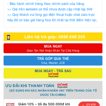
- Bảo hành chính hãng theo chính sách của hãng.
>> Giá trên website có thể chưa được cập nhật kịp thời
>> Quý khách vui lòng gọi điện thoại hoặc chat zalo trực
tiếp để có báo giá hàng hóa tốt nhất tại thời điểm hiện tại..
Liên hệ trả góp: 0986 668 265
MUA NGAY
Giao Tận Nơi Hoặc Nhận Tại Cửa Hàng
TRẢ GÓP QUA THẺ
Visa, Master, JCB
MUA NGAY - TRẢ SAU
ƯU ĐÃI KHI THANH TOÁN
(SỬ DỤNG KHI XÁC NHẬN KHOẢN VAY TRÊN TRANG CỦA TỔ
CHỨC TÀI CHÍNH)
Giảm 10% – tối đa 500.000đ khi
ƯU ĐÃI