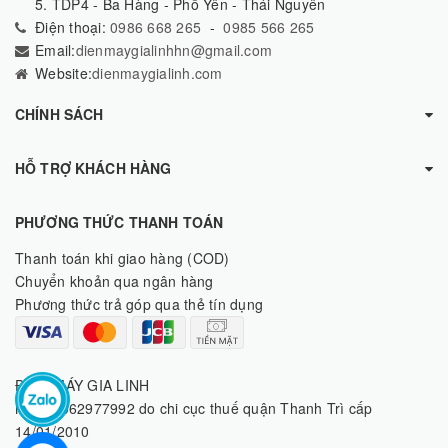
5. TDP4 - Ba Hàng - Phổ Yên - Thái Nguyên
Điện thoại:
0986 668 265
-
0985 566 265
Email:
dienmaygialinhhn@gmail.com
Website:
dienmaygialinh.com
CHÍNH SÁCH
HỖ TRỢ KHÁCH HÀNG
PHƯƠNG THỨC THANH TOÁN
Thanh toán khi giao hàng (COD)
Chuyển khoản qua ngân hàng
Phương thức trả góp qua thẻ tín dụng
ĐIỆN MÁY GIA LINH
MST: 8062977992 do chi cục thuế quận Thanh Trì cấp
14/01/2010