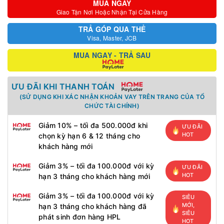
MUA NGAY
Giao Tận Nơi Hoặc Nhận Tại Cửa Hàng
TRẢ GÓP QUA THẺ
Visa, Master, JCB
MUA NGAY - TRẢ SAU
ƯU ĐÃI KHI THANH TOÁN
(SỬ DỤNG KHI XÁC NHẬN KHOẢN VAY TRÊN TRANG CỦA TỔ
CHỨC TÀI CHÍNH)
Giảm 10% – tối đa 500.000đ khi
ƯU ĐÃI
HOT
chọn kỳ hạn 6 & 12 tháng cho
khách hàng mới
Giảm 3% – tối đa 100.000đ với kỳ
ƯU ĐÃI
HOT
hạn 3 tháng cho khách hàng mới
Giảm 3% – tối đa 100.000đ với kỳ
SIÊU
MỚI,
hạn 3 tháng cho khách hàng đã
SIÊU
phát sinh đơn hàng HPL
HOT