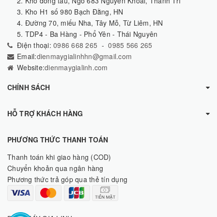
2. Kho đóng tàu, Ngõ 683 Nguyễn Khoái, Thanh Trì
3. Kho H1 số 980 Bạch Đằng, HN
4. Đường 70, miếu Nha, Tây Mỗ, Từ Liêm, HN
5. TDP4 - Ba Hàng - Phổ Yên - Thái Nguyên
Điện thoại:
0986 668 265
-
0985 566 265
Email:
dienmaygialinhhn@gmail.com
Website:
dienmaygialinh.com
CHÍNH SÁCH
HỖ TRỢ KHÁCH HÀNG
PHƯƠNG THỨC THANH TOÁN
Thanh toán khi giao hàng (COD)
Chuyển khoản qua ngân hàng
Phương thức trả góp qua thẻ tín dụng